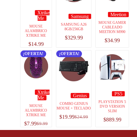
Xtrike
Meetion
Samsung
Me
MOUSE GAMER
SAMSUNG A26
MOUSE
CABLEADO
8GB/256GB
ALAMBRICO
MEETION M990
XTRIKE ME
$
329.99
$
34.99
$
14.99
¡OFERTA!
¡OFERTA!
Xtrike
PS5
Genius
Me
PLAYSTATION 5
COMBO GENIUS
MOUSE
DVD VERSION
MOUSE + TECLADO
ALAMBRICO
SLIM
XTRIKE ME
$
19.99
$
24.99
$
889.99
$
7.99
$
9.99