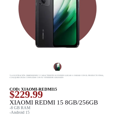
*LA ILUSTRACIÓN, DIMENSIONES Y CARACTERISTICAS PUEDEN LLEGAR A VARIAR CON EL PRODUCTO FINAL,
CUALQUIER DUDA CONSULTAR CON SU VENDEDOR ASIGNADO
COD: XIAOMI-REDMI15
$
229.99
XIAOMI REDMI 15 8GB/256GB
-8 GB RAM
-Android 15