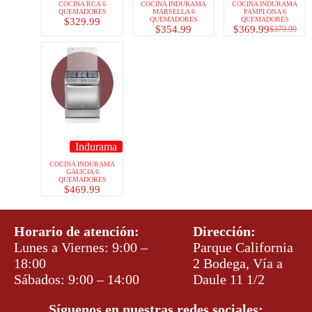
COCINA RCA 6
COCINA INDURAMA
COCINA INDURAMA
QUEMADORES
MARSELLA 6
PAMPLONA 6
QUEMADORES
QUEMADORES
$
329.99
$
354.99
$
369.99
$
379.99
Indurama
COCINA INDURAMA
GALICIA 6
QUEMADORES
$
469.99
Horario de atención:
Dirección:
Lunes a Viernes: 9:00 –
Parque California
18:00
2 Bodega, Vía a
Sábados: 9:00 – 14:00
Daule 11 1/2
Síguenos en nuestras redes sociales: