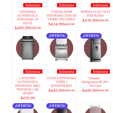
Indurama
Indurama
Indurama
LAVADORA
CONGELADOR
HORNO A GAS 75LTS
AUTOMÁTICA
INDURAMA TAPA DE
INDURAMA
INDURAMA 19
VIDRIO 306 LITROS
$
439.99
$
449.99
KILOS
$
424.99
$
459.99
$
409.99
$
449.99
¡OFERTA!
¡OFERTA!
Indurama
Indurama
Indurama
LAVADORA
COCINA INDURAMA
Indurama –
AUTOMÁTICA
TURÍN 5
Refrigeradora RI-395 |
INDURAMA 18KG
QUEMADORES
263 Litros
TITANIUM | LRI-
$
449.99
$
449.99
$
484.99
$
494.99
18CRPP
$
439.99
¡OFERTA!
¡OFERTA!