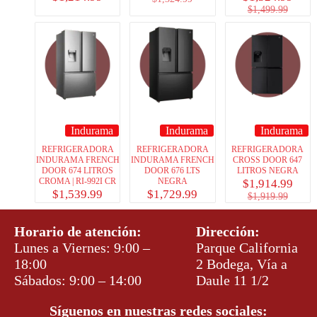
$
1,499.99
Indurama
Indurama
Indurama
REFRIGERADORA
REFRIGERADORA
REFRIGERADORA
INDURAMA FRENCH
INDURAMA FRENCH
CROSS DOOR 647
DOOR 674 LITROS
DOOR 676 LTS
LITROS NEGRA
CROMA | RI-992I CR
NEGRA
$
1,914.99
$
1,539.99
$
1,729.99
$
1,919.99
Horario de atención:
Dirección:
Lunes a Viernes: 9:00 –
Parque California
18:00
2 Bodega, Vía a
Sábados: 9:00 – 14:00
Daule 11 1/2
Síguenos en nuestras redes sociales: