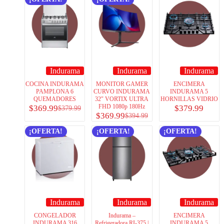
Indurama
Indurama
Indurama
COCINA INDURAMA
MONITOR GAMER
ENCIMERA
PAMPLONA 6
CURVO INDURAMA
INDURAMA 5
QUEMADORES
32″ VORTIX ULTRA
HORNILLAS VIDRIO
FHD 1080p 180Hz
$
369.99
$
379.99
$
379.99
$
369.99
$
394.99
¡OFERTA!
¡OFERTA!
¡OFERTA!
Indurama
Indurama
Indurama
CONGELADOR
Indurama –
ENCIMERA
INDURAMA 316
Refrigeradora RI-375 |
INDURAMA 5