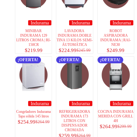
Indurama
Indurama
Indurama
MINIBAR
LAVADORA
ROBOT
INDURAMA 129
INDURAMA DOBLE
ASPIRADORA
LITROS CROMA | RI-
TINA 13 KILOS SEMI-
INDURAMA | RAI-
150CR
ÁUTOMÁTICA
NE30
$
219.99
$
224.99
$
249.99
$
245.99
¡OFERTA!
¡OFERTA!
¡OFERTA!
Indurama
Indurama
Indurama
Congeladores Indurama
REFRIGERADORA
COCINA INDURAMA
Tapa sólida 145 litros
INDURAMA 173
MERIDA CON GRILL
LITROS CON
4H
$
254.99
$
264.99
DISPENSADOR
$
264.99
$
299.99
CROMADA
$
259.99
$
264.99