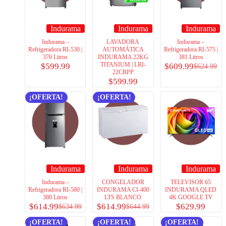
Indurama
Indurama
Indurama
Indurama –
LAVADORA
Indurama –
Refrigeradora RI-530 |
AUTOMÁTICA
Refrigeradora RI-575 |
376 Litros
INDURAMA 22KG
381 Litros
TITANIUM | LRI-
$
599.99
$
609.99
$
624.99
22CRPP
$
599.99
¡OFERTA!
¡OFERTA!
Indurama
Indurama
Indurama
Indurama –
CONGELADOR
TELEVISOR 65
Refrigeradora RI-580 |
INDURAMA CI-400
INDURAMA QLED
380 Litros
LTS BLANCO
4K GOOGLE TV
$
614.99
$
614.99
$
629.99
$
634.99
$
644.99
¡OFERTA!
¡OFERTA!
¡OFERTA!