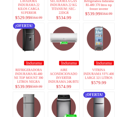
LAVADORA
SECADORA A GAS
Refrigeradora Indurama
INDURAMA 22
INDURAMA 22 KG
RI-480 370 litros top
KILOS CARGA
TITANIUM | SEC-
freezer inverter
SUPERIOR
22DGR
$
539.99
$
564.99
$
529.99
$
534.99
$
564.99
¡OFERTA!
Indurama
Indurama
Indurama
REFRIGERADORA
AIRE
VITRINA
INDURAMA RI-480
ACONDICIONADO
INDURAMA VFV-400
NE TOP MOUNT 390
INVERTER
LARGE 321 LITROS
LITROS NEGRA
INDURAMA 24K/BTU
$
579.99
$
539.99
$
574.99
$
569.99
¡OFERTA!