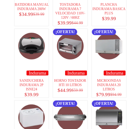
BATIDORA MANUAL
TOSTADORA
PLANCHA
INDURAMA 200W
INDURAMA 7
INDURAMA BASICA
VELOCIDAD 110V-
PLUS
$
34.99
$
39.99
120V / 60HZ
$
39.99
$
39.99
$
44.99
¡OFERTA!
¡OFERTA!
Indurama
Indurama
Indurama
SANDUCHERA
HORNO TOSTADOR
MICROONDAS
INDURAMA 2P
HTI 10 LITROS
INDURAMA 20
ISNE24
LITROS
$
44.99
$
59.99
$
39.99
$
79.99
$
94.99
¡OFERTA!
¡OFERTA!