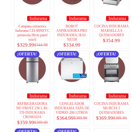
Indurama
Indurama
Indurama
Campana extractora
ROBOT
COCINA INDURAMA
Indurama CEI-90NEVC
ASPIRADORA PRO
MARSELLA 6
peninsula 90cm panel
INDURAMA | RAI-
QUEMADORES
touch
NE550
$
354.99
$
329.99
$
334.99
$
344.99
¡OFERTA!
¡OFERTA!
¡OFERTA!
Indurama
Indurama
Indurama
REFRIGERADORA
CONGELADOR
COCINA INDURAMA
NO FROST 256 L RI-
INDURAMA TAPA DE
MURCIA 5
370 INDURAMA
VIDRIO 200 LITROS
QUEMADORES
CROMADA
$
364.99
$
369.99
$
389.99
$
389.99
$
359.99
$
389.00
¡OFERTA!
¡OFERTA!