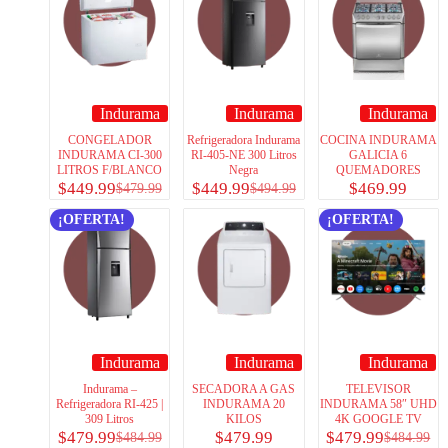
Indurama
Indurama
Indurama
CONGELADOR
Refrigeradora Indurama
COCINA INDURAMA
INDURAMA CI-300
RI-405-NE 300 Litros
GALICIA 6
LITROS F/BLANCO
Negra
QUEMADORES
$
449.99
$
449.99
$
469.99
$
479.99
$
494.99
¡OFERTA!
¡OFERTA!
Indurama
Indurama
Indurama
Indurama –
SECADORA A GAS
TELEVISOR
Refrigeradora RI-425 |
INDURAMA 20
INDURAMA 58″ UHD
309 Litros
KILOS
4K GOOGLE TV
$
479.99
$
479.99
$
479.99
$
484.99
$
484.99