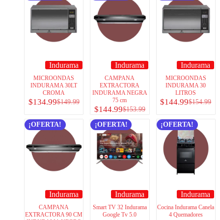
Indurama
Indurama
Indurama
MICROONDAS
CAMPANA
MICROONDAS
INDURAMA 30LT
EXTRACTORA
INDURAMA 30
CROMA
INDURAMA NEGRA
LITROS
75 cm
$
134.99
$
144.99
$
149.99
$
154.99
$
144.99
$
153.99
¡OFERTA!
¡OFERTA!
¡OFERTA!
Indurama
Indurama
Indurama
CAMPANA
Smart TV 32 Indurama
Cocina Indurama Canela
EXTRACTORA 90 CM
Google Tv 5.0
4 Quemadores