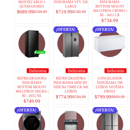
MONTECARLO 5
INDURAMA VFV 520
INDURAMA
QUEMADORES
LARGE
BOTTOM MOUNT
404 LITROS CROMA |
$
689.99
$
719.99
$
709.99
$
749.99
RI – 6451 CR
$
734.99
¡OFERTA!
¡OFERTA!
Indurama
Indurama
Indurama
REFRIGERADORA
REFRIGERADORA
CONGELADOR
INDURAMA
INDURAMA SIDE BY
INDURAMA 700
BOTTOM MOUNT
SIDE RI-7568D CR 568
LITROS SISTEMA
404 LITROS NEGRA |
LITROS
FROST
RI – 6451 NE
$
774.99
$
799.99
$
784.99
$
809.99
$
749.99
¡OFERTA!
¡OFERTA!