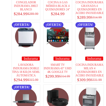
CONGELADOR
COCINA A GAS
COCINA INDURAMA
INDURAMA 200LT
MÉRIDA BLACK 4
GRANADA 4
BLANCO
QUEMADORES 24″
QUEMADORES EN
ACERO INOXIDABLE
$
284.99
$
284.99
$
289.99
$
289.99
$
314.99
¡OFERTA!
¡OFERTA!
¡OFERTA!
Indurama
Indurama
Indurama
LAVADORA
SMART TV
COCINA INDURAMA
INDURAMA DOBLE
INDURAMA 43″ UHD
MILAN 4
TINA 18 KILOS SEMI-
4K GOOGLE TV
QUEMADORES EN
ÁUTOMÁTICA
ACERO INOXIDABLE
$
299.99
$
314.99
$
294.99
$
309.99
$
315.99
$
331.99
¡OFERTA!