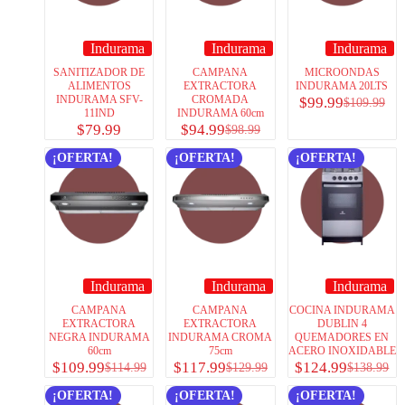
Indurama
Indurama
Indurama
SANITIZADOR DE
CAMPANA
MICROONDAS
ALIMENTOS
EXTRACTORA
INDURAMA 20LTS
INDURAMA SFV-
CROMADA
$
99.99
$
109.99
11IND
INDURAMA 60cm
$
79.99
$
94.99
$
98.99
¡OFERTA!
¡OFERTA!
¡OFERTA!
Indurama
Indurama
Indurama
CAMPANA
CAMPANA
COCINA INDURAMA
EXTRACTORA
EXTRACTORA
DUBLIN 4
NEGRA INDURAMA
INDURAMA CROMA
QUEMADORES EN
60cm
75cm
ACERO INOXIDABLE
$
109.99
$
117.99
$
124.99
$
114.99
$
129.99
$
138.99
¡OFERTA!
¡OFERTA!
¡OFERTA!