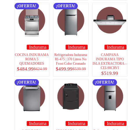
¡OFERTA!
¡OFERTA!
Indurama
Indurama
Indurama
COCINA INDURAMA
Refrigeradora Indurama
CAMPANA
ROMA 5
RI-475 | 370 Litros No
INDURAMA TIPO
QUEMADORES
Frost Color Cromado
ISLA EXTRACTORA –
CEI-90CRVI
$
484.99
$
499.99
$
624.99
$
539.99
$
519.99
¡OFERTA!
¡OFERTA!
Indurama
Indurama
Indurama