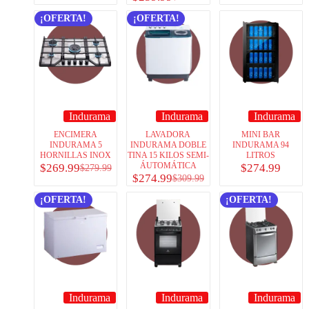
¡OFERTA!
¡OFERTA!
Indurama
Indurama
Indurama
ENCIMERA
LAVADORA
MINI BAR
INDURAMA 5
INDURAMA DOBLE
INDURAMA 94
HORNILLAS INOX
TINA 15 KILOS SEMI-
LITROS
ÁUTOMÁTICA
$
269.99
$
274.99
$
279.99
$
274.99
$
309.99
¡OFERTA!
¡OFERTA!
Indurama
Indurama
Indurama