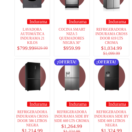
Indurama
Indurama
Indurama
LAVADORA
COCINA SMART
REFRIGERADORA
AUTOMÁTICA
NIZA 5
INDURAMA CROSS
INDURAMA 21
QUEMADORES
DOOR 619 LTS
KILOS
NEGRA 30″
CROMA
$
799.99
$
959.99
$
1,034.99
$
829.99
$
1,099.99
¡OFERTA!
¡OFERTA!
Indurama
Indurama
Indurama
REFRIGERADORA
REFRIGERADORA
REFRIGERADORA
INDURAMA CROSS
INDURAMA SIDE BY
INDURAMA SIDE BY
DOOR 586 LITROS
SIDE 669 LTS CROMA
SIDE 669 LITROS
NEGRA
NEGRA
$
1,264.99
$
1,214.99
$
1,324.99
$
1,324.99