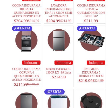
COCINA INDURAMA
LAVADORA
COCINA INDURAMA
BILBAO 4
INDURAMA DOBLE
BILBAO 4
QUEMADORES EN
TINA 11 KILOS SEMI-
QUEMADORES CON
ACERO INOXIDABLE
ÁUTOMÁTICA
GRILL 20″
$
204.99
$
204.99
$
211.99
$
214.99
$
214.99
¡OFERTA!
¡OFERTA!
Indurama
Indurama
Indurama
COCINA INDURAMA
Minibar Indurama RI-
ENCIMERA
CORUÑA 4
130CR RN | 89 Litros
INDURAMA 5
QUEMADORES EN
HORNILLAS 80CM
$
214.99
ACERO INOXIDABLE
$
219.99
$
224.99
$
214.99
$
239.99
¡OFERTA!