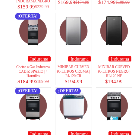
INDURAMA NEGRO
$
169.99
$
174.99
$
174.99
$
189.99
$
159.99
$
229.99
¡OFERTA!
Indurama
Indurama
Indurama
Cocina a Gas Indurama
MINIBAR CURVED
MINIBAR CURVED
CADIZ SPAZIO | 4
95 LITROS CROMA |
95 LITROS NEGRO |
Hornillas
RI-120 CR
RI-120 NE
$
184.99
$
194.99
$
194.99
$
189.99
¡OFERTA!
¡OFERTA!
Indurama
Indurama
Indurama