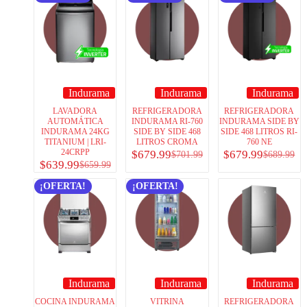
Indurama
Indurama
Indurama
LAVADORA
REFRIGERADORA
REFRIGERADORA
AUTOMÁTICA
INDURAMA RI-760
INDURAMA SIDE BY
INDURAMA 24KG
SIDE BY SIDE 468
SIDE 468 LITROS RI-
TITANIUM | LRI-
LITROS CROMA
760 NE
24CRPP
$
679.99
$
679.99
$
701.99
$
689.99
$
639.99
$
659.99
¡OFERTA!
¡OFERTA!
Indurama
Indurama
Indurama
COCINA INDURAMA
VITRINA
REFRIGERADORA