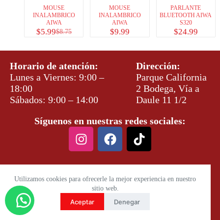
MOUSE
MOUSE
PARLANTE
INALAMBRICO
INALAMBRICO
BLUETOOTH AIWA
AIWA
AIWA
S320
$
5.99
$
9.99
$
24.99
$
8.75
Horario de atención:
Dirección:
Lunes a Viernes: 9:00 –
Parque California
18:00
2 Bodega, Vía a
Sábados: 9:00 – 14:00
Daule 11 1/2
Síguenos en nuestras redes sociales:
Utilizamos cookies para ofrecerle la mejor experiencia en nuestro
sitio web.
Aceptar
Denegar