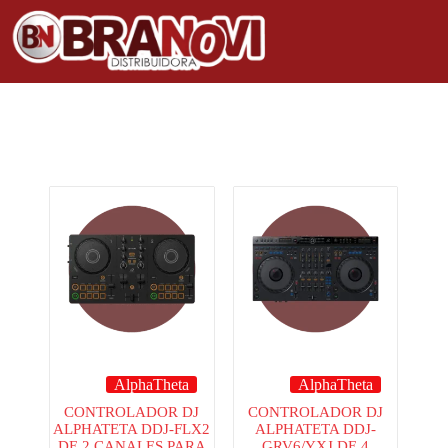
AlphaTheta
AlphaTheta
CONTROLADOR DJ
CONTROLADOR DJ
ALPHATETA DDJ-FLX2
ALPHATETA DDJ-
DE 2 CANALES PARA
GRV6/YXJ DE 4