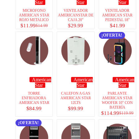
Star
Star
Star
MICROFONO
VENTILADOR
VENTILADOR
AMERICAN STAR
AMERICANSTAR DE
AMERICAN STAR
ROJO METALICO
CAJA 20″
PEDESTAL 18″
$
11.99
$
29.99
$
41.99
$
14.99
¡OFERTA!
American
American
American
Star
Star
Star
TORRE
CALEFON A GAS
PARLANTE
ENFRIADORA
AMERICAN STAR
AMERICAN STAR
AMERICAN STAR
12LTS
WOOFER 10″ CON
BATERÍA
$
84.99
$
99.99
$
114.99
$
119.99
¡OFERTA!