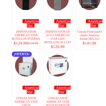
American
American
American
Star
Star
Star
DISPENSADOR
DISPENSADOR DE
Consola Profesional 6
AMERICAN STAR
AGUA AMERICAN
canales American
BOTELLON INTERNO
STAR GRIS
Xtreme MIX-612
BOTELLON OCULTO
$
129.99
$
141.99
$
134.99
$
129.99
¡OFERTA!
American
American
Star
Star
CONGELADOR
CONGELADOR
AMERICAN STAR
AMERICAN STAR
150LTS
167LTS PUERTA DE