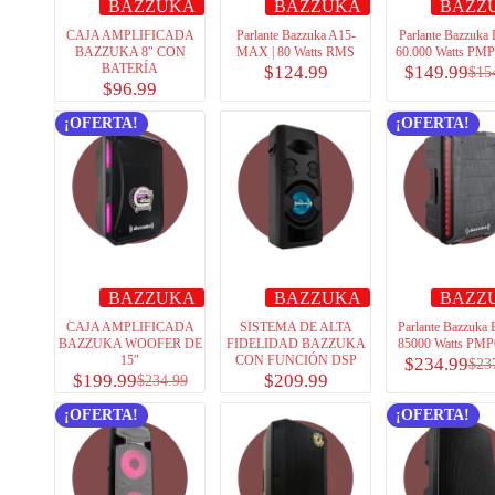
BAZZUKA
BAZZUKA
BAZZ
CAJA AMPLIFICADA
Parlante Bazzuka A15-
Parlante Bazzuka 
BAZZUKA 8″ CON
MAX | 80 Watts RMS
60.000 Watts PM
BATERÍA
$
124.99
$
149.99
$
15
$
96.99
¡OFERTA!
¡OFERTA!
BAZZUKA
BAZZUKA
BAZZ
CAJA AMPLIFICADA
SISTEMA DE ALTA
Parlante Bazzuka 
BAZZUKA WOOFER DE
FIDELIDAD BAZZUKA
85000 Watts PMP
15″
CON FUNCIÓN DSP
$
234.99
$
23
$
199.99
$
209.99
$
234.99
¡OFERTA!
¡OFERTA!