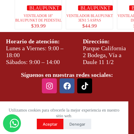
BLAUPUNKT
BLAUPUNKT
VENTILADOR 18″
VENTILADOR BLAUPUNKT
VENTILA
BLAUPUNKT DE PEDESTAL
3EN1 5 ASPAS
D
$
39.99
$
44.99
Horario de atención:
Dirección:
Lunes a Viernes: 9:00 –
Parque California
18:00
2 Bodega, Vía a
Sábados: 9:00 – 14:00
Daule 11 1/2
Síguenos en nuestras redes sociales:
Utilizamos cookies para ofrecerle la mejor experiencia en nuestro
sitio web.
Aceptar
Denegar