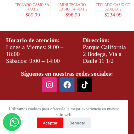
TECLADO CASIO SA-
MINI TECLADO
TECLADO CASIO CT-
47AH2
CASIO SA-78AH2
S200BKC2
$
89.99
$
98.99
$
234.99
Horario de atención:
Dirección:
Lunes a Viernes: 9:00 –
Parque California
18:00
2 Bodega, Vía a
Sábados: 9:00 – 14:00
Daule 11 1/2
Síguenos en nuestras redes sociales:
Utilizamos cookies para ofrecerle la mejor experiencia en nuestro
sitio web.
Aceptar
Denegar