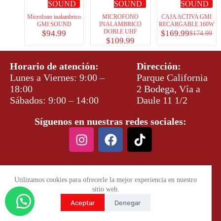
SOUND
SOUND
SOUND
Microfono inalambrico
MICROFONO
CAJA ACTIVA GMI
GMI SOUND
INALAMBRICO
RECARGABLE 160W
DOBLE UHF
$
94.99
$
169.99
$
174.99
$
109.99
Horario de atención:
Dirección:
Lunes a Viernes: 9:00 –
Parque California
18:00
2 Bodega, Vía a
Sábados: 9:00 – 14:00
Daule 11 1/2
Síguenos en nuestras redes sociales:
Utilizamos cookies para ofrecerle la mejor experiencia en nuestro
sitio web.
Aceptar
Denegar