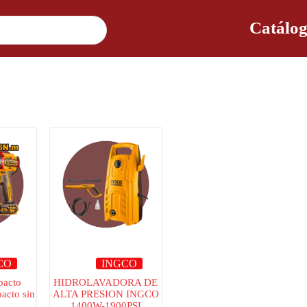
Catálog
CO
INGCO
pacto
HIDROLAVADORA DE
acto sin
ALTA PRESION INGCO
s
1400W-1900PSI