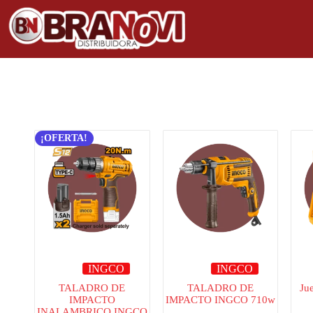
¡OFERTA!
INGCO
INGCO
TALADRO DE
TALADRO DE
Ju
IMPACTO
IMPACTO INGCO 710w
INALAMBRICO INGCO