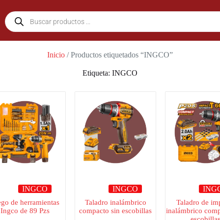
Inicio
/ Productos etiquetados “INGCO”
Etiqueta: INGCO
INGCO
INGCO
ING
ego de herramientas
Taladro inalámbrico
Taladro de im
Ingco de 89 Pzs
compacto sin escobillas
inalámbrico comp
escobilla