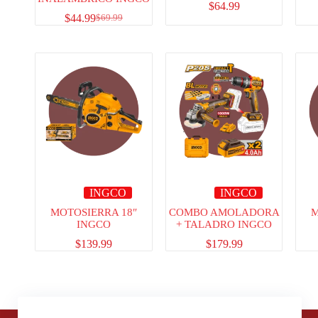
$
64.99
$
44.99
$
69.99
INGCO
INGCO
MOTOSIERRA 18″
COMBO AMOLADORA
M
INGCO
+ TALADRO INGCO
$
139.99
$
179.99