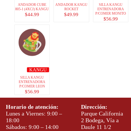
ANDADOR CUBE
ANDADOR KANGU
SILLA KANGU
805-1 (4XCJ) KANGU
ROCKET
ENTRENADORA
P/COMER MONITO
$
44.99
$
49.99
$
56.99
KANGU
SILLA KANGU
ENTRENADORA
P/COMER LEON
$
56.99
Horario de atención:
Dirección:
Lunes a Viernes: 9:00 –
Parque California
18:00
2 Bodega, Vía a
Sábados: 9:00 – 14:00
Daule 11 1/2