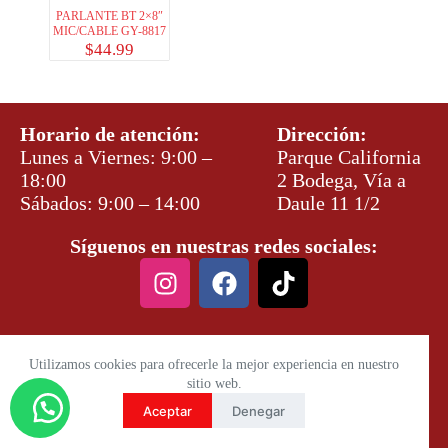
PARLANTE BT 2×8″
MIC/CABLE GY-8817
$
44.99
Horario de atención:
Dirección:
Lunes a Viernes: 9:00 –
Parque California
18:00
2 Bodega, Vía a
Sábados: 9:00 – 14:00
Daule 11 1/2
Síguenos en nuestras redes sociales:
Utilizamos cookies para ofrecerle la mejor experiencia en nuestro
sitio web.
Aceptar
Denegar