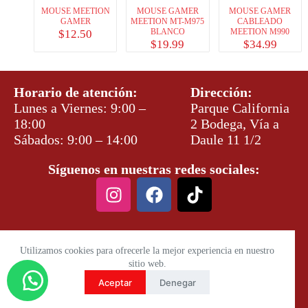
MOUSE MEETION
MOUSE GAMER
MOUSE GAMER
GAMER
MEETION MT-M975
CABLEADO
BLANCO
MEETION M990
$
12.50
$
19.99
$
34.99
Horario de atención:
Dirección:
Lunes a Viernes: 9:00 –
Parque California
18:00
2 Bodega, Vía a
Sábados: 9:00 – 14:00
Daule 11 1/2
Síguenos en nuestras redes sociales:
Utilizamos cookies para ofrecerle la mejor experiencia en nuestro
sitio web.
Aceptar
Denegar