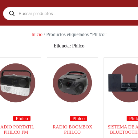
Inicio
/ Productos etiquetados “Philco”
Etiqueta: Philco
Philco
Philco
Phil
ADIO PORTATIL
RADIO BOOMBOX
SISTEMA DE 
PHILCO FM
PHILCO
BLUETOOTH