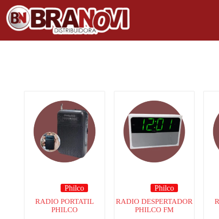
Philco
Philco
RADIO PORTATIL
RADIO DESPERTADOR
R
PHILCO
PHILCO FM