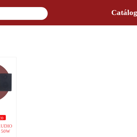
Catálog
co
AUDIO
 50W