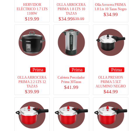
HERVIDOR
OLLA ARROCERA
Olla Arrocera PRIMA
ELÉCTRICO 1.7 LTS
PRIMA 1.8 LTS 10
1.8 Lts 10 Tazas Negro
1100W
TAZAS
$
34.99
$
19.99
$
34.99
$
39.99
Prima
Prima
Prima
OLLA ARROCERA
Cafetera Percolador
OLLA PRESION
PRIMA 2.2 LTS 12
Prima 30Tazas
PRIMA 5.5LT
TAZAS
ALUMINO NEGRO
$
41.99
$
39.99
$
44.99