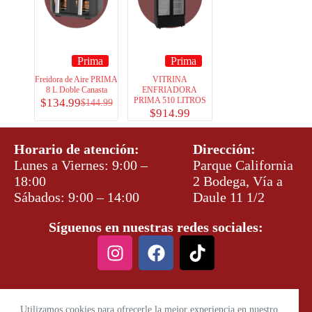
Prima
Prima
Freidora de Aire PRIMA
VITRINA
8 L Doble Canasta
ENFRIADORA
PRIMA 510 LITROS
$
134.99
$
144.99
$
914.99
Horario de atención:
Dirección:
Lunes a Viernes: 9:00 –
Parque California
18:00
2 Bodega, Vía a
Sábados: 9:00 – 14:00
Daule 11 1/2
Síguenos en nuestras redes sociales:
Utilizamos cookies para ofrecerle la mejor experiencia en nuestro