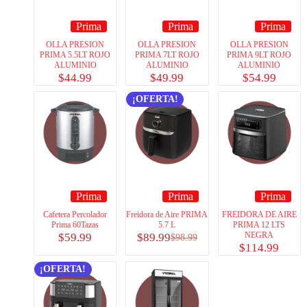
Prima
Prima
Prima
OLLA PRESION
OLLA PRESION
OLLA PRESION
PRIMA 5.5LT ROJO
PRIMA 7LT ROJO
PRIMA 9LT ROJO
ALUMINIO
ALUMINIO
ALUMINIO
$
44.99
$
49.99
$
54.99
¡OFERTA!
Prima
Prima
Prima
Cafetera Percolador
Freidora de Aire PRIMA
FREIDORA DE AIRE
Prima 60Tazas
5.7 L
PRIMA 12 LTS
NEGRA
$
59.99
$
89.99
$
98.99
$
114.99
¡OFERTA!