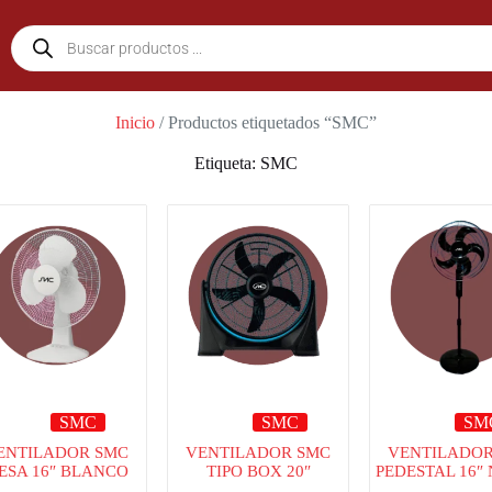
Inicio
/ Productos etiquetados “SMC”
Etiqueta: SMC
SMC
SMC
SM
ENTILADOR SMC
VENTILADOR SMC
VENTILADOR
ESA 16″ BLANCO
TIPO BOX 20″
PEDESTAL 16″