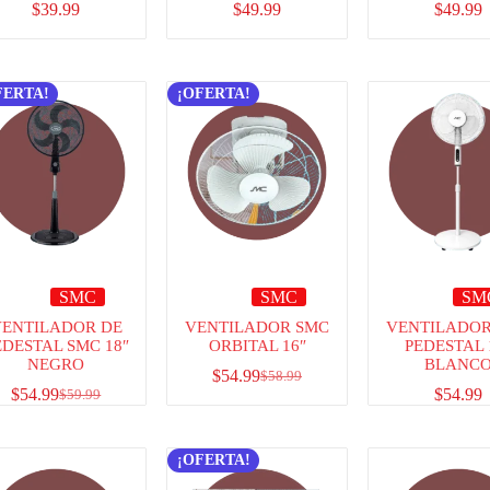
$
39.99
$
49.99
$
49.99
FERTA!
¡OFERTA!
SMC
SMC
SM
VENTILADOR DE
VENTILADOR SMC
VENTILADOR
EDESTAL SMC 18″
ORBITAL 16″
PEDESTAL 
NEGRO
BLANC
$
54.99
$
58.99
$
54.99
$
54.99
$
59.99
¡OFERTA!