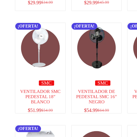
$
29.99
$
29.99
$
34.99
$
45.99
¡OFERTA!
¡OFERTA!
¡O
SMC
SMC
VENTILADOR SMC
VENTILADOR DE
PEDESTAL 18″
PEDESTAL SMC 16″
P
BLANCO
NEGRO
$
51.99
$
54.99
$
54.99
$
64.99
¡OFERTA!