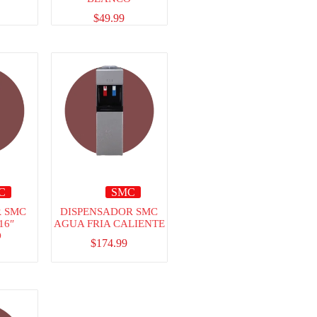
$
49.99
C
SMC
 SMC
DISPENSADOR SMC
16″
AGUA FRIA CALIENTE
O
$
174.99