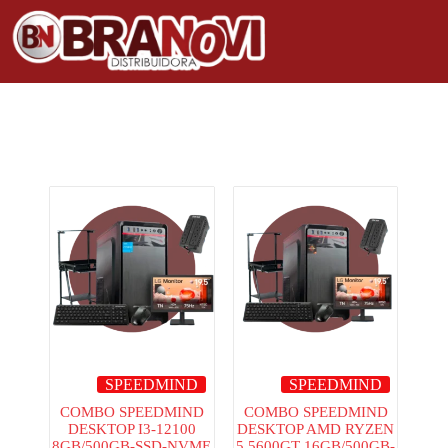
SPEEDMIND
SPEEDMIND
COMBO SPEEDMIND
COMBO SPEEDMIND
DESKTOP I3-12100
DESKTOP AMD RYZEN
8GB/500GB-SSD-NVME
5 5600GT 16GB/500GB-