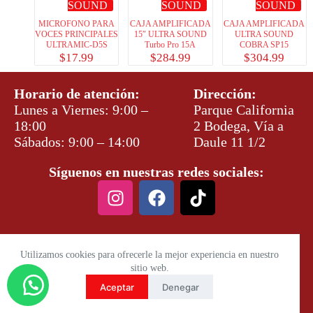
SOUND
SOUND
SOUND
MICROFONO PARA
CAJA AMPLIFICADA
CAJA AMPLIFICADA
VOCES PRINCIPALES
15″ ULTRA SOUND
ULTRA SOUND
ULTRAMIC-D5S
Turbo Pro 15A
COBRA SP15
$
17.99
$
284.99
$
304.99
Horario de atención:
Dirección:
Lunes a Viernes: 9:00 –
Parque California
18:00
2 Bodega, Vía a
Sábados: 9:00 – 14:00
Daule 11 1/2
Síguenos en nuestras redes sociales:
Utilizamos cookies para ofrecerle la mejor experiencia en nuestro
sitio web.
Aceptar
Denegar