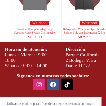
Whirlpool
Whirlpool
Lavadora Whirlpool 24kg Carga
Refrigerador Whirlpool Xpert Inverter
Superior Xpert System Gris Impeller
Side by Side con dispensador 526 lts
$
634.99
$
829.99
Horario de atención:
Dirección:
Lunes a Viernes: 9:00 –
Parque California
18:00
2 Bodega, Vía a
Sábados: 9:00 – 14:00
Daule 11 1/2
Síguenos en nuestras redes sociales:
Utilizamos cookies para ofrecerle la mejor experiencia en nuestro