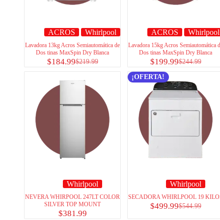
ACROS
Whirlpool
ACROS
Whirlpool
Lavadora 13kg Acros Semiautomática de
Lavadora 15kg Acros Semiautomática 
Dos tinas MaxSpin Dry Blanca
Dos tinas MaxSpin Dry Blanca
$
184.99
$
199.99
$
219.99
$
244.99
¡OFERTA!
Whirlpool
Whirlpool
NEVERA WHIRPOOL 247LT COLOR
SECADORA WHIRLPOOL 19 KILO
SILVER TOP MOUNT
$
499.99
$
544.99
$
381.99