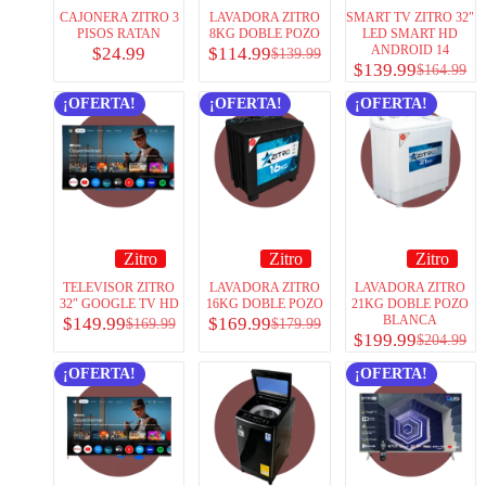
CAJONERA ZITRO 3
LAVADORA ZITRO
SMART TV ZITRO 32″
PISOS RATAN
8KG DOBLE POZO
LED SMART HD
ANDROID 14
$
24.99
$
114.99
$
139.99
$
139.99
$
164.99
¡OFERTA!
¡OFERTA!
¡OFERTA!
Zitro
Zitro
Zitro
TELEVISOR ZITRO
LAVADORA ZITRO
LAVADORA ZITRO
32″ GOOGLE TV HD
16KG DOBLE POZO
21KG DOBLE POZO
BLANCA
$
149.99
$
169.99
$
169.99
$
179.99
$
199.99
$
204.99
¡OFERTA!
¡OFERTA!