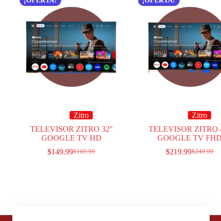
¡OFERTA!
¡OFERTA!
Zitro
Zitro
TELEVISOR ZITRO 32″
TELEVISOR ZITRO 
GOOGLE TV HD
GOOGLE TV FH
$
149.99
$
219.99
$
169.99
$
249.99