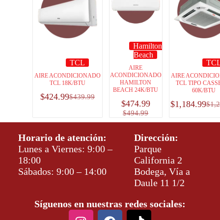
Hamilton
Beach
TCL
TC
AIRE
ACONDICIONADO
AIRE ACONDICIONADO
AIRE ACONDICI
HAMILTON
TCL 18K/BTU
TCL TIPO CASS
BEACH 24K/BTU
60K/BTU
$
424.99
$
439.99
$
474.99
$
1,184.99
$
1,
$
494.99
Horario de atención:
Dirección:
Lunes a Viernes: 9:00 –
Parque
18:00
California 2
Sábados: 9:00 – 14:00
Bodega, Vía a
Daule 11 1/2
Síguenos en nuestras redes sociales: