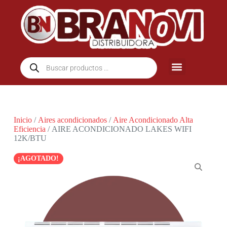
Inicio
/
Aires acondicionados
/
Aire Acondicionado Alta
Eficiencia
/ AIRE ACONDICIONADO LAKES WIFI
12K/BTU
¡AGOTADO!