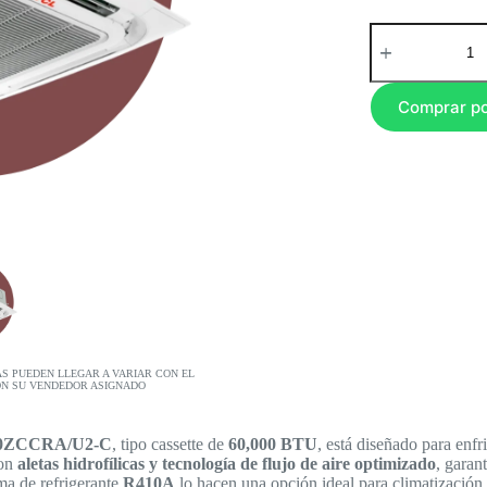
Comprar p
AS PUEDEN LLEGAR A VARIAR CON EL
ON SU VENDEDOR ASIGNADO
-60ZCCRA/U2-C
, tipo cassette de
60,000 BTU
, está diseñado para enfr
con
aletas hidrofílicas y tecnología de flujo de aire optimizado
, garan
ma de refrigerante
R410A
lo hacen una opción ideal para climatización 