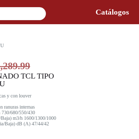
Catálogos
TU
,289.99
NADO TCL TIPO
TU
icas y con louver
n ranuras internas
m 730/680/550/430
ia/Baja) m3/h 1600/1300/1000
dia/Baja) dB (A) 47/44/42