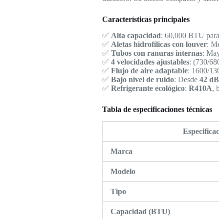
Características principales
✅
Alta capacidad
: 60,000 BTU para
✅
Aletas hidrofílicas con louver
: Me
✅
Tubos con ranuras internas
: May
✅
4 velocidades ajustables
: (730/68
✅
Flujo de aire adaptable
: 1600/13
✅
Bajo nivel de ruido
: Desde
42 dB
✅
Refrigerante ecológico
:
R410A
, 
Tabla de especificaciones técnicas
Especifica
Marca
Modelo
Tipo
Capacidad (BTU)