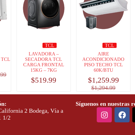
TCL
TCL
LAVADORA –
AIRE
 TCL
SECADORA TCL
ACONDICIONADO
CARGA FRONTAL
PISO TECHO TCL
15KG – 7KG
60K/BTU
.99
$
519.99
$
1,259.99
$
1,294.99
ón:
Síguenos en nuestras r
alifornia 2 Bodega, Vía a
1 1/2