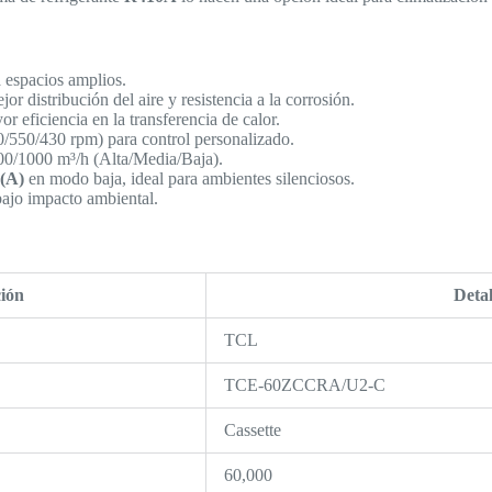
 espacios amplios.
jor distribución del aire y resistencia a la corrosión.
or eficiencia en la transferencia de calor.
0/550/430 rpm) para control personalizado.
00/1000 m³/h (Alta/Media/Baja).
(A)
en modo baja, ideal para ambientes silenciosos.
bajo impacto ambiental.
ción
Detal
TCL
TCE-60ZCCRA/U2-C
Cassette
60,000