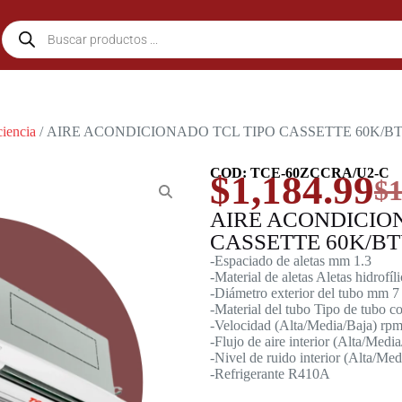
ciencia
/ AIRE ACONDICIONADO TCL TIPO CASSETTE 60K/B
COD: TCE-60ZCCRA/U2-C
$
1,184.99
$
1
AIRE ACONDICIO
CASSETTE 60K/B
-Espaciado de aletas mm 1.3
-Material de aletas Aletas hidrofíl
-Diámetro exterior del tubo mm 7
-Material del tubo Tipo de tubo co
-Velocidad (Alta/Media/Baja) rp
-Flujo de aire interior (Alta/Med
-Nivel de ruido interior (Alta/Me
-Refrigerante R410A