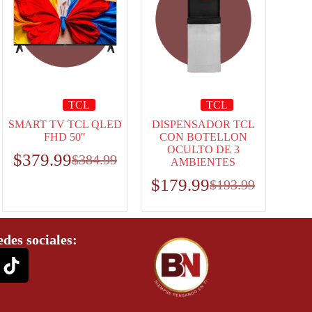
TCL
TCL
SMART TV TCL QLED
DISPENSADOR TCL
FHD 50″
CON BOTELLON
OCULTO DE 3
$
379.99
$
384.99
AMBIENTES
$
179.99
$
193.99
edes sociales: