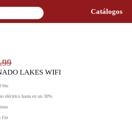
Catálogos
.99
NADO LAKES WIFI
0 btu
 eléctrico hasta en un 30%
cioso
n Fin