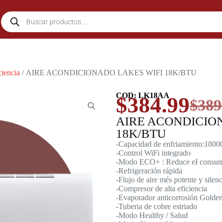
ciencia
/ AIRE ACONDICIONADO LAKES WIFI 18K/BTU
COD: LK18AA
$
384.99
$
389
AIRE ACONDICIO
18K/BTU
-Capacidad de enfriamiento:1800
-Control WiFi integrado
-Modo ECO+ : Reduce eI consumo
-Refrigeración rápida
-Flujo de aire més potente y silen
-Compresor de alta eficiencia
-Evaporador anticorrosión Golde
-Tuberia de cobre estriado
-Modo Healthy / Salud