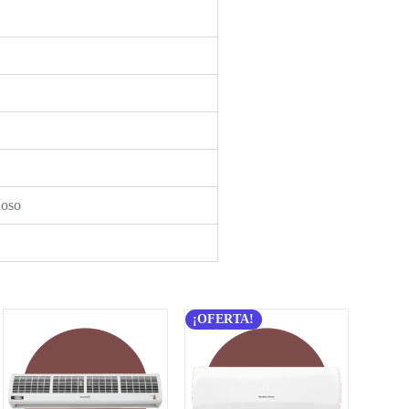
ioso
¡OFERTA!