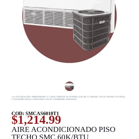
*LA ILUSTRACIÓN, DIMENSIONES Y CARACTERISTICAS PUEDEN LLEGAR A VARIAR CON EL PRODUCTO FINAL,
CUALQUIER DUDA CONSULTAR CON SU VENDEDOR ASIGNADO
COD: SMCAS6010T1
$
1,214.99
AIRE ACONDICIONADO PISO
TECHO SMC 60K/BTU