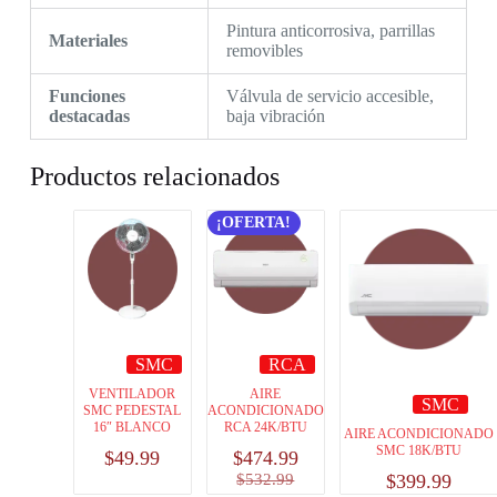
Pintura anticorrosiva, parrillas
Materiales
removibles
Funciones
Válvula de servicio accesible,
destacadas
baja vibración
Productos relacionados
¡OFERTA!
SMC
RCA
VENTILADOR
AIRE
SMC
SMC PEDESTAL
ACONDICIONADO
16″ BLANCO
RCA 24K/BTU
AIRE ACONDICIONADO
SMC 18K/BTU
$
49.99
$
474.99
$
532.99
$
399.99