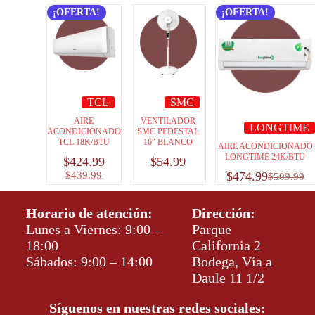
¡OFERTA!
¡OFERTA!
TCL
SMC
AIRE
VENTILADOR
LONGTIME
ACONDICIONADO
SMC PEDESTAL
TCL 18K/BTU
16″ BLANCO
AIRE ACONDICIONADO
LONGTIME 24K/BTU
$
424.99
$
54.99
$
439.99
$
474.99
$
509.99
Horario de atención:
Dirección:
Lunes a Viernes: 9:00 –
Parque
18:00
California 2
Sábados: 9:00 – 14:00
Bodega, Vía a
Daule 11 1/2
Síguenos en nuestras redes sociales: