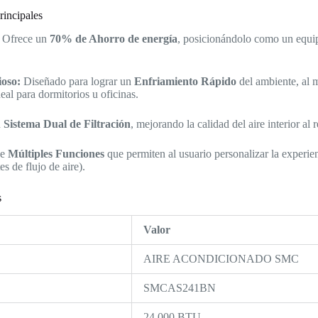
rincipales
Ofrece un
70% de Ahorro de energía
, posicionándolo como un equip
ioso:
Diseñado para lograr un
Enfriamiento Rápido
del ambiente, al 
deal para dormitorios u oficinas.
n
Sistema Dual de Filtración
, mejorando la calidad del aire interior al
ce
Múltiples Funciones
que permiten al usuario personalizar la experi
s de flujo de aire).
s
Valor
AIRE ACONDICIONADO SMC
SMCAS241BN
24,000 BTU