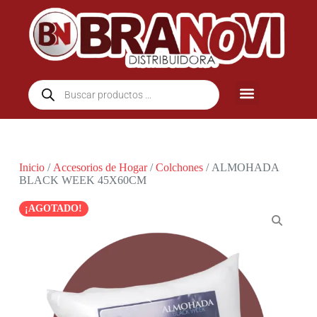
Inicio
/
Accesorios de Hogar
/
Colchones
/ ALMOHADA
BLACK WEEK 45X60CM
¡AGOTADO!