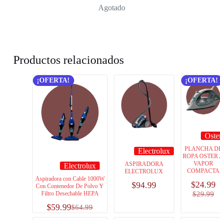
Agotado
Productos relacionados
¡OFERTA!
¡OFERTA!
Oste
PLANCHA D
Electrolux
ROPA OSTER
VAPOR
ASPIRADORA
Electrolux
COMPACTA
ELECTROLUX
Aspiradora con Cable 1000W
$
24.99
$
94.99
Con Contenedor De Polvo Y
Filtro Desechable HEPA
$
29.99
$
59.99
$
64.99