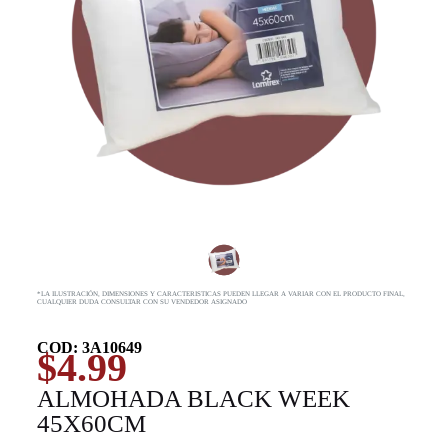
*LA ILUSTRACIÓN, DIMENSIONES Y CARACTERISTICAS PUEDEN LLEGAR A VARIAR CON EL PRODUCTO FINAL,
CUALQUIER DUDA CONSULTAR CON SU VENDEDOR ASIGNADO
COD: 3A10649
$
4.99
ALMOHADA BLACK WEEK
45X60CM