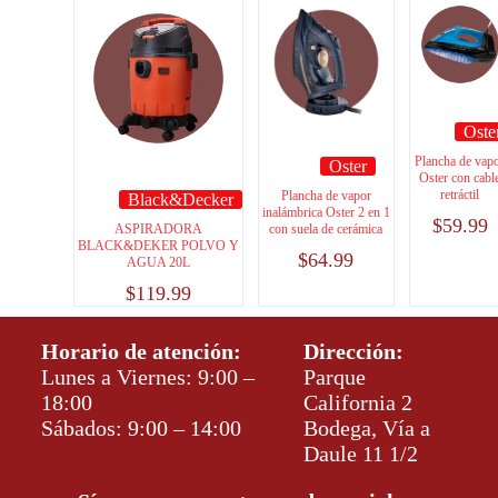
Oste
Plancha de vap
Oster
Oster con cabl
retráctil
Plancha de vapor
Black&Decker
inalámbrica Oster 2 en 1
$
59.99
ASPIRADORA
con suela de cerámica
BLACK&DEKER POLVO Y
$
64.99
AGUA 20L
$
119.99
Horario de atención:
Dirección:
Lunes a Viernes: 9:00 –
Parque
18:00
California 2
Sábados: 9:00 – 14:00
Bodega, Vía a
Daule 11 1/2