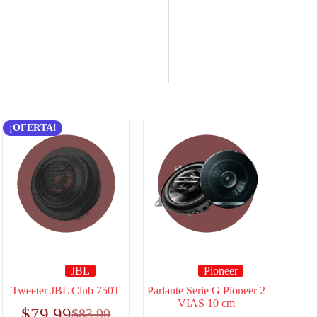
¡OFERTA!
JBL
Pioneer
Tweeter JBL Club 750T
Parlante Serie G Pioneer 2
VIAS 10 cm
$
79.99
$
83.99