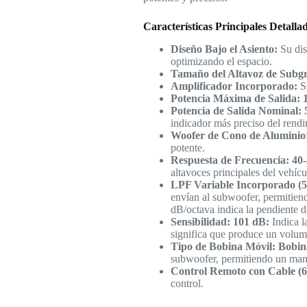
Características Principales Detalla
Diseño Bajo el Asiento:
Su dis
optimizando el espacio.
Tamaño del Altavoz de Subgr
Amplificador Incorporado:
Si
Potencia Máxima de Salida: 1
Potencia de Salida Nominal: 5
indicador más preciso del rendi
Woofer de Cono de Aluminio
potente.
Respuesta de Frecuencia: 40
altavoces principales del vehícu
LPF Variable Incorporado (50
envían al subwoofer, permitiendo
dB/octava indica la pendiente del
Sensibilidad: 101 dB:
Indica la
significa que produce un volum
Tipo de Bobina Móvil: Bobina 
subwoofer, permitiendo un manej
Control Remoto con Cable (6
control.