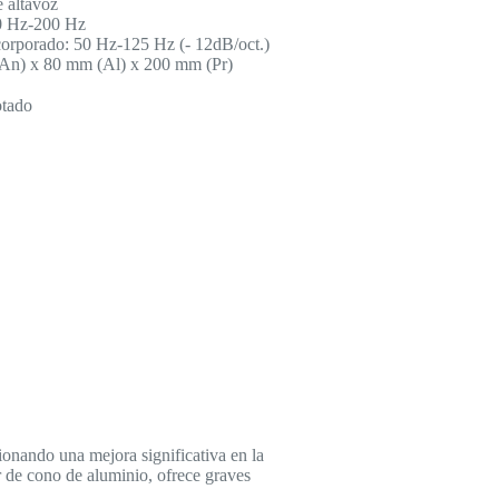
 altavoz
40 Hz-200 Hz
ncorporado: 50 Hz-125 Hz (- 12dB/oct.)
(An) x 80 mm (Al) x 200 mm (Pr)
tado
onando una mejora significativa en la
 de cono de aluminio, ofrece graves