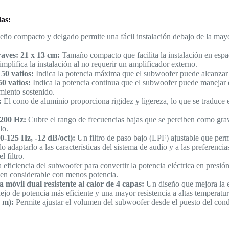
das:
eño compacto y delgado permite una fácil instalación debajo de la mayor
aves: 21 x 13 cm:
Tamaño compacto que facilita la instalación en espa
mplifica la instalación al no requerir un amplificador externo.
50 vatios:
Indica la potencia máxima que el subwoofer puede alcanzar 
0 vatios:
Indica la potencia continua que el subwoofer puede manejar d
miento sostenido.
:
El cono de aluminio proporciona rigidez y ligereza, lo que se traduce 
-200 Hz:
Cubre el rango de frecuencias bajas que se perciben como gra
lo.
-125 Hz, -12 dB/oct):
Un filtro de paso bajo (LPF) ajustable que permi
 adaptarlo a las características del sistema de audio y a las preferenci
 filtro.
 eficiencia del subwoofer para convertir la potencia eléctrica en presió
en considerable con menos potencia.
móvil dual resistente al calor de 4 capas:
Un diseño que mejora la ef
o de potencia más eficiente y una mayor resistencia a altas temperatur
 m):
Permite ajustar el volumen del subwoofer desde el puesto del co