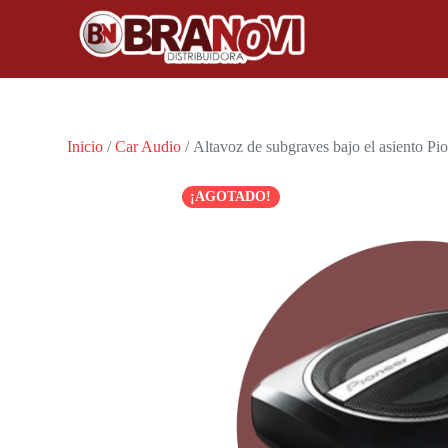
Inicio
/
Car Audio
/ Altavoz de subgraves bajo el asiento P
¡AGOTADO!