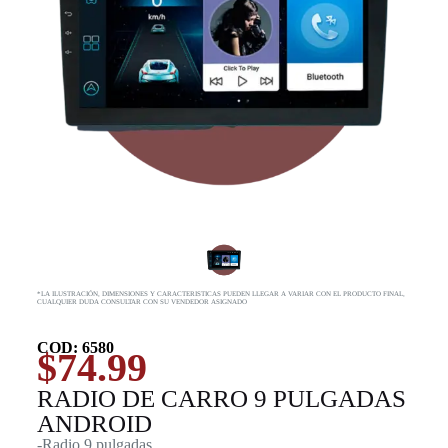
*LA ILUSTRACIÓN, DIMENSIONES Y CARACTERISTICAS PUEDEN LLEGAR A VARIAR CON EL PRODUCTO FINAL,
CUALQUIER DUDA CONSULTAR CON SU VENDEDOR ASIGNADO
COD: 6580
$
74.99
RADIO DE CARRO 9 PULGADAS
ANDROID
-Radio 9 pulgadas