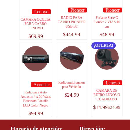
Pioneer
Pioneer
Lenovo
RADIO PARA
Parlante Serie G
CAMARA OCULTA
CARRO PIONEER
Pioneer 2 VIAS 10
PARA CARRO
USB BT
cm
LENOVO
$
444.99
$
46.99
$
69.99
¡OFERTA!
Radio multifuncion
Lenovo
Acoustic
para Vehículo
CAMARA DE
Radio para Auto
$
24.99
RETRO LENOVO
Acoustic 4 x 50 Watts
CUADRADO
Bluetooth Pantalla
LCD Color Negro
$
14.99
$
24.99
$
94.99
Horario de atención:
Dirección: