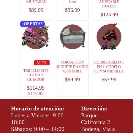
AJUSTABLE
luces
AJUSTABLE
(TOLDO)
$
89.99
$
36.99
$
124.99
¡OFERTA!
MTX
CORRAL CON
CORREPASILLO 3
JUGUETE DAMING
EN 1 MODELO
TRICICLO CON
AJUSTABLE
CON SOMBRILLA
TOLDO Y
$
99.99
$
57.99
GUIADOR
$
114.99
$
119.99
Horario de atención:
Dirección:
Lunes a Viernes: 9:00 –
Parque
18:00
California 2
Sábados: 9:00 – 14:00
Bodega, Vía a