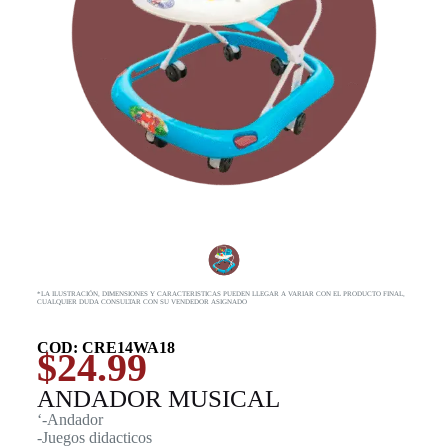
*LA ILUSTRACIÓN, DIMENSIONES Y CARACTERISTICAS PUEDEN LLEGAR A VARIAR CON EL PRODUCTO FINAL,
CUALQUIER DUDA CONSULTAR CON SU VENDEDOR ASIGNADO
COD: CRE14WA18
$
24.99
ANDADOR MUSICAL
‘-Andador
-Juegos didacticos