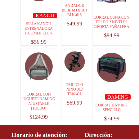
ANDADOR
BEBE MTX 5CJ
BLK-616
KANGU
CORRAL CUNA CON
TOLDO 2 NIVELES
$
49.99
SILLA KANGU
C/PORTA PAÑALERA
ENTRENADORA
P/COMER LEON
$
94.99
$
56.99
TRICICLO
NIÑO 3CJ
TR02-GL
CORRAL CON
DAMING
JUGUETE DAMING
$
69.99
AJUSTABLE
CORRAL DAMING
(TOLDO)
SENCILLO
$
124.99
$
74.99
Horario de atención:
Dirección: