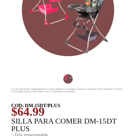
*LA ILUSTRACIÓN, DIMENSIONES Y CARACTERISTICAS PUEDEN LLEGAR A VARIAR CON EL PRODUCTO FINAL,
CUALQUIER DUDA CONSULTAR CON SU VENDEDOR ASIGNADO
COD: DM-15DT/PLUS
$
64.99
SILLA PARA COMER DM-15DT
PLUS
‘-Tela impermeable