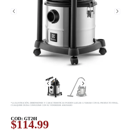
*LA ILUSTRACIÓN, DIMENSIONES Y CARACTERISTICAS PUEDEN LLEGAR A VARIAR CON EL PRODUCTO FINAL,
CUALQUIER DUDA CONSULTAR CON SU VENDEDOR ASIGNADO
COD: GT20I
$
114.99