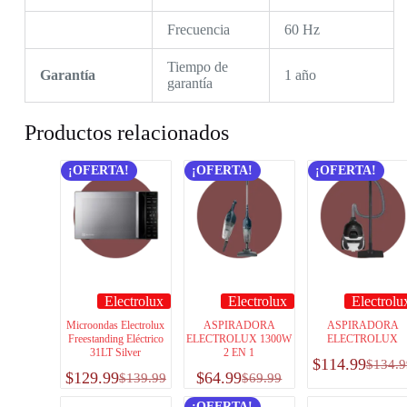
Frecuencia
60 Hz
Tiempo de
Garantía
1 año
garantía
Productos relacionados
¡OFERTA!
¡OFERTA!
¡OFERTA!
Electrolux
Electrolux
Electrolu
Microondas Electrolux
ASPIRADORA
ASPIRADORA
Freestanding Eléctrico
ELECTROLUX 1300W
ELECTROLUX
31LT Silver
2 EN 1
$
114.99
$
134.9
$
129.99
$
64.99
$
139.99
$
69.99
¡OFERTA!