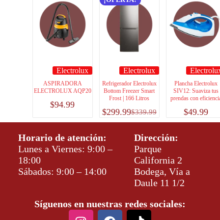
Electrolux
Electrolux
Electrolu
ASPIRADORA
Refrigerador Electrolux
Plancha Electrolux
ELECTROLUX AQP20
Bottom Freezer Smart
SIV12: Suaviza tus
Frost | 166 Litros
prendas con eficienci
$
94.99
$
299.99
$
49.99
$
339.99
Horario de atención:
Dirección:
Lunes a Viernes: 9:00 –
Parque
18:00
California 2
Sábados: 9:00 – 14:00
Bodega, Vía a
Daule 11 1/2
Síguenos en nuestras redes sociales: