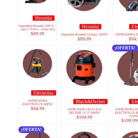
Hyundai
Aspiradora Hyundai 1200 W –
Hyundai
Ele
Agua Y Polvo – Acero Inox
$
89.99
Aspiradora Hyundai Cyclonic 1200W
ASPIRADORA 
$
89.99
$
94.
¡OFERTA!
Electrolux
ASPIRADORA
Black&Decker
Ele
ELECTROLUX AQP20
$
94.99
ASPIRADORA BLACK &
ASPIRADORA 
DECKER 15 LT 1400W
ELECTROLUX B
1250
$
104.99
$
109.99
¡OFERTA!