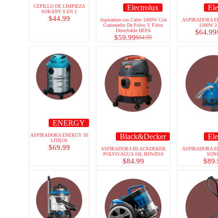
CEPILLO DE LIMPIEZA
Electrolux
Ele
SOKANY 8 EN 1
$
44.99
Aspiradora con Cable 1000W Con
ASPIRADORA 
Contenedor De Polvo Y Filtro
1300W 2
Desechable HEPA
$
64.99
$
59.99
$
64.99
ENERGY
ASPIRADORA ENERGY 30
Black&Decker
Ele
LITROS
$
69.99
ASPIRADORA BLACKDEKER
ASPIRADORA 
POLVO/AGUA 10L BDWD10
SON
$
84.99
$
89.