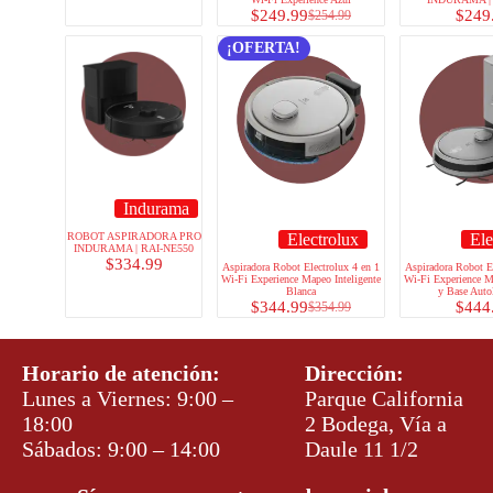
$
249.99
$
249
$
254.99
¡OFERTA!
Indurama
ROBOT ASPIRADORA PRO
Electrolux
Ele
INDURAMA | RAI-NE550
$
334.99
Aspiradora Robot Electrolux 4 en 1
Aspiradora Robot El
Wi-Fi Experience Mapeo Inteligente
Wi-Fi Experience M
Blanca
y Base Auto
$
344.99
$
444
$
354.99
Horario de atención:
Dirección:
Lunes a Viernes: 9:00 –
Parque California
18:00
2 Bodega, Vía a
Sábados: 9:00 – 14:00
Daule 11 1/2