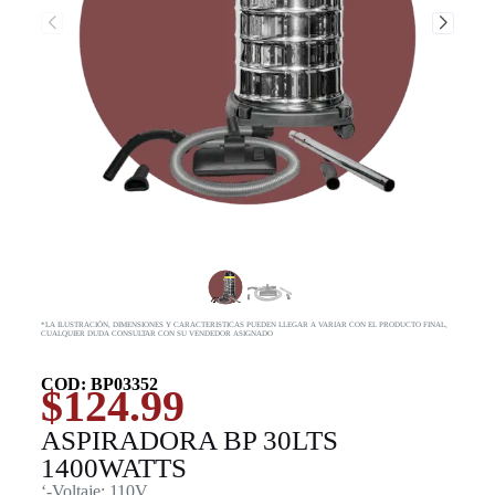
*LA ILUSTRACIÓN, DIMENSIONES Y CARACTERISTICAS PUEDEN LLEGAR A VARIAR CON EL PRODUCTO FINAL,
CUALQUIER DUDA CONSULTAR CON SU VENDEDOR ASIGNADO
COD: BP03352
$
124.99
ASPIRADORA BP 30LTS
1400WATTS
‘-Voltaje: 110V