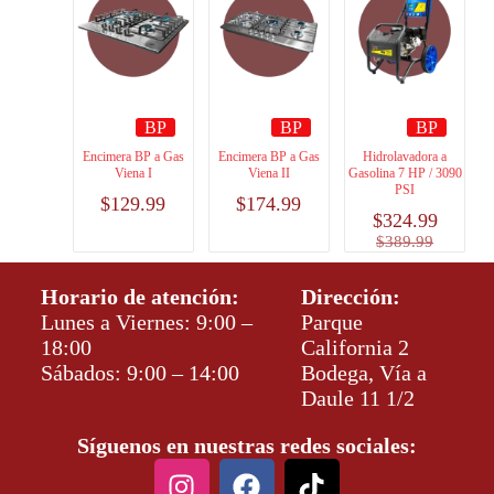
BP
BP
BP
Encimera BP a Gas
Encimera BP a Gas
Hidrolavadora a
Viena I
Viena II
Gasolina 7 HP / 3090
PSI
$
129.99
$
174.99
$
324.99
$
389.99
Horario de atención:
Dirección:
Lunes a Viernes: 9:00 –
Parque
18:00
California 2
Sábados: 9:00 – 14:00
Bodega, Vía a
Daule 11 1/2
Síguenos en nuestras redes sociales: