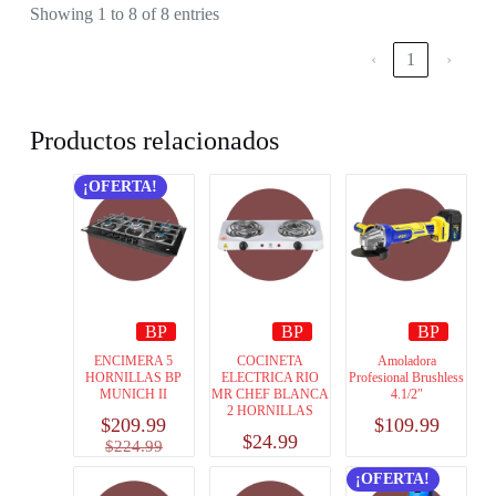
Showing 1 to 8 of 8 entries
‹
1
›
Productos relacionados
¡OFERTA!
BP
BP
BP
ENCIMERA 5
COCINETA
Amoladora
HORNILLAS BP
ELECTRICA RIO
Profesional Brushless
MUNICH II
MR CHEF BLANCA
4.1/2″
2 HORNILLAS
$
209.99
$
109.99
$
24.99
$
224.99
¡OFERTA!