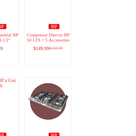
BP
BP
strial BP
Compresor Directo BP
4.1/2″
50 LTS + 5 Accesorios
99
$
149.99
$
159.99
BP
BP