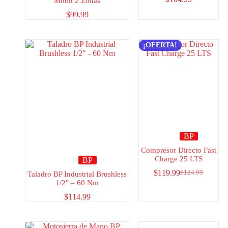
Moon 2 Zonas
$
99.99
¡OFERTA!
BP
Compresor Directo Fast
Charge 25 LTS
BP
$
119.99
$
124.99
Taladro BP Industrial Brushless
1/2″ – 60 Nm
$
114.99