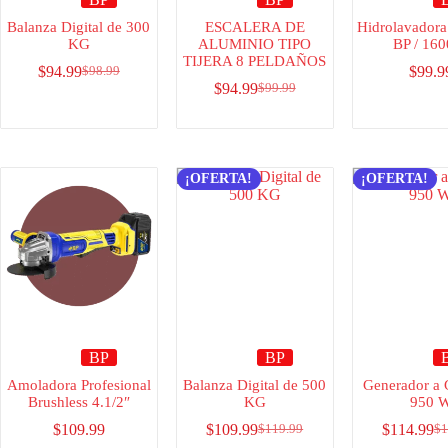
Balanza Digital de 300
ESCALERA DE
Hidrolavadora 
KG
ALUMINIO TIPO
BP / 16
TIJERA 8 PELDAÑOS
$
94.99
$
99.9
$
98.99
$
94.99
$
99.99
¡OFERTA!
¡OFERTA!
BP
BP
Amoladora Profesional
Balanza Digital de 500
Generador a 
Brushless 4.1/2″
KG
950 
$
109.99
$
109.99
$
114.99
$
119.99
$
1