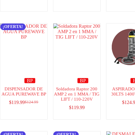
¡OFERTA!
BP
BP
DISPENSADOR DE
Soldadora Raptor 200
ASPIRADO
AGUA PUREWAVE BP
AMP 2 en 1 MMA / TIG
30LTS 140
LIFT / 110-220V
$
119.99
$
124.
$
124.99
$
119.99
¡OFERTA!
¡OFERTA!