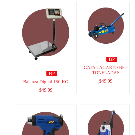
BP
GATA LAGARTO BP 2
TONELADAS
BP
$
49.99
Balanza Digital 150 KG
$
49.99