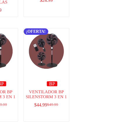
$
24.99
LAS
9
¡OFERTA!
BP
BP
OR BP
VENTILADOR BP
 3 EN 1
SILENSTORM 3 EN 1
$
44.99
9.99
$
49.99