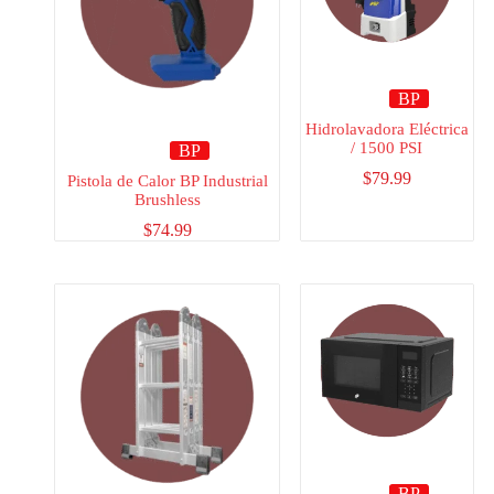
BP
Hidrolavadora Eléctrica
/ 1500 PSI
BP
$
79.99
Pistola de Calor BP Industrial
Brushless
$
74.99
BP