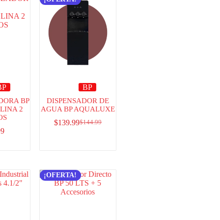
BP
BP
DORA BP
DISPENSADOR DE
LINA 2
AGUA BP AQUALUXE
OS
$
139.99
$
144.99
99
¡OFERTA!