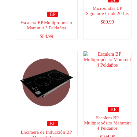
Microondas BP
Signature Cook 20 Lts
BP
$
89.99
Escalera BP Multipropósito
Mammut 3 Peldaños
$
84.99
BP
Escalera BP
Multipropósito Mammut
BP
4 Peldaños
Encimera de Inducción BP
$
104.99