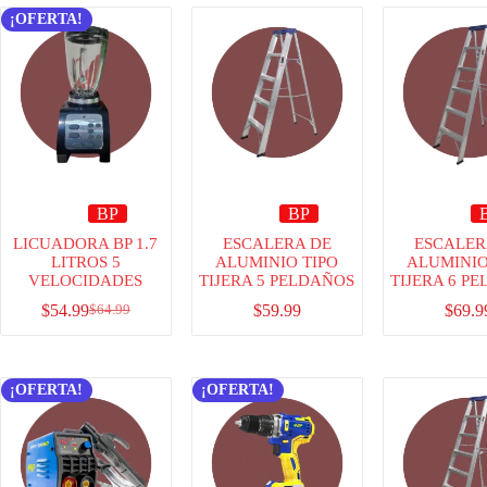
¡OFERTA!
BP
BP
LICUADORA BP 1.7
ESCALERA DE
ESCALER
LITROS 5
ALUMINIO TIPO
ALUMINIO
VELOCIDADES
TIJERA 5 PELDAÑOS
TIJERA 6 P
$
54.99
$
59.99
$
69.9
$
64.99
¡OFERTA!
¡OFERTA!