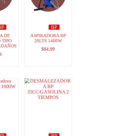
BP
BP
A DE
ASPIRADORA BP
 TIPO
20LTS 1400W
ELDAÑOS
$
84.99
9
BP
BP