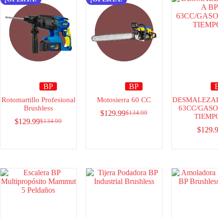
BP
BP
Rotomartillo Profesional
Motosierra 60 CC
DESMALEZA
Brushless
63CC/GASO
$
129.99
$
134.99
TIEMP
$
129.99
$
134.99
$
129.