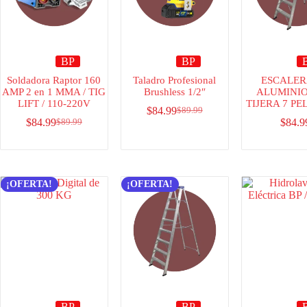
BP
BP
Soldadora Raptor 160
Taladro Profesional
ESCALER
AMP 2 en 1 MMA / TIG
Brushless 1/2″
ALUMINIO
LIFT / 110-220V
TIJERA 7 P
$
84.99
$
89.99
$
84.99
$
84.9
$
89.99
¡OFERTA!
¡OFERTA!
BP
BP