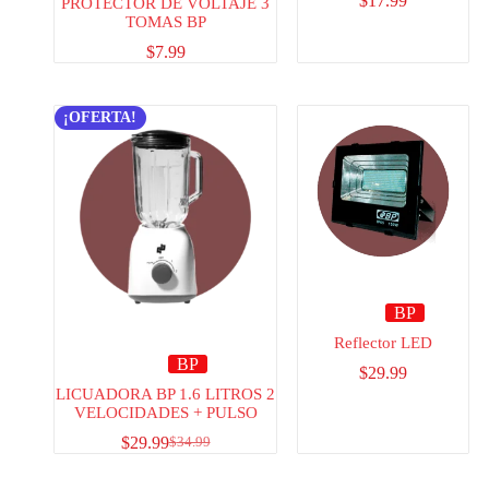
$
17.99
PROTECTOR DE VOLTAJE 3
TOMAS BP
$
7.99
¡OFERTA!
BP
Reflector LED
BP
$
29.99
LICUADORA BP 1.6 LITROS 2
VELOCIDADES + PULSO
$
29.99
$
34.99