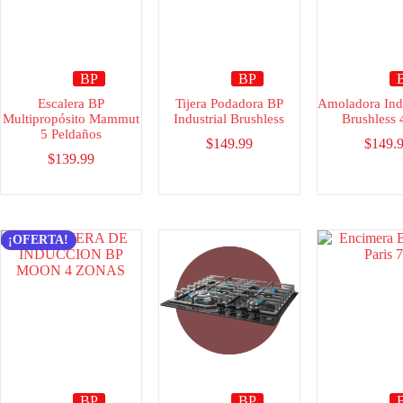
BP
BP
Escalera BP
Tijera Podadora BP
Amoladora Indu
Multipropósito Mammut
Industrial Brushless
Brushless 
5 Peldaños
$
149.99
$
149.
$
139.99
¡OFERTA!
BP
BP