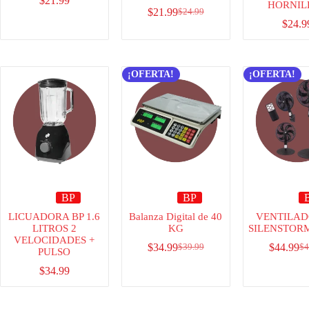
$
21.99
HORNIL
$
21.99
$
24.99
$
24.9
¡OFERTA!
¡OFERTA!
BP
BP
LICUADORA BP 1.6
Balanza Digital de 40
VENTILAD
LITROS 2
KG
SILENSTORM
VELOCIDADES +
$
34.99
$
44.99
$
39.99
$
4
PULSO
$
34.99