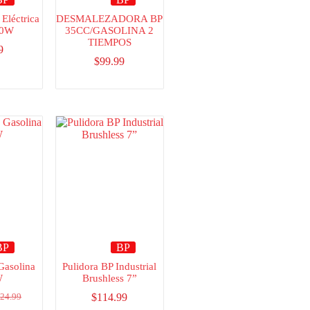
Eléctrica
DESMALEZADORA BP
00W
35CC/GASOLINA 2
TIEMPOS
9
$
99.99
BP
BP
Gasolina
Pulidora BP Industrial
W
Brushless 7”
$
114.99
24.99