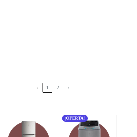
‹
1
2
›
¡OFERTA!