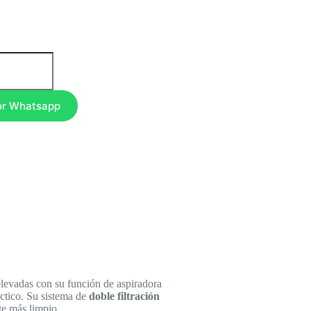
or Whatsapp
elevadas con su función de aspiradora
áctico. Su sistema de
doble filtración
te más limpio.