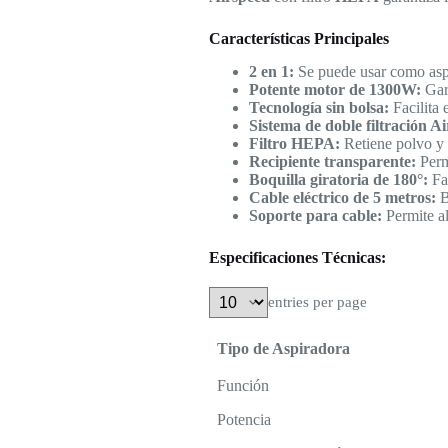
Características Principales
2 en 1:
Se puede usar como aspir
Potente motor de 1300W:
Gara
Tecnología sin bolsa:
Facilita 
Sistema de doble filtración A
Filtro HEPA:
Retiene polvo y a
Recipiente transparente:
Permi
Boquilla giratoria de 180°:
Fac
Cable eléctrico de 5 metros:
B
Soporte para cable:
Permite al
Especificaciones Técnicas:
entries per page
Tipo de Aspiradora
Función
Potencia