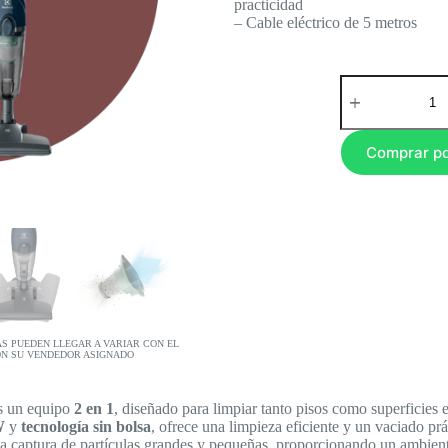
practicidad
– Cable eléctrico de 5 metros
Comprar p
AS PUEDEN LLEGAR A VARIAR CON EL
ON SU VENDEDOR ASIGNADO
s un equipo
2 en 1
, diseñado para limpiar tanto pisos como superficies 
W
y
tecnología sin bolsa
, ofrece una limpieza eficiente y un vaciado pr
la captura de partículas grandes y pequeñas, proporcionando un ambien