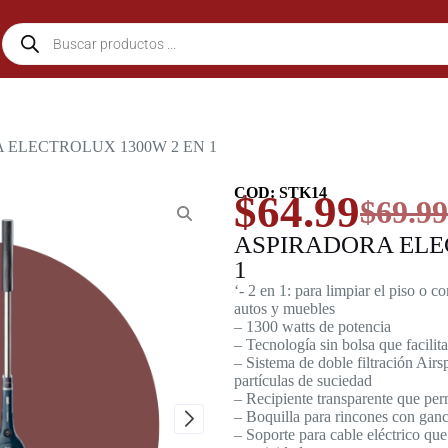
 ELECTROLUX 1300W 2 EN 1
COD: STK14
$
64.99
$
69.99
ASPIRADORA ELE
1
‘- 2 en 1: para limpiar el piso o 
autos y muebles
– 1300 watts de potencia
– Tecnología sin bolsa que facilit
– Sistema de doble filtración Air
partículas de suciedad
– Recipiente transparente que perm
– Boquilla para rincones con gan
– Soporte para cable eléctrico qu