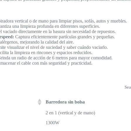
adora vertical o de mano para limpiar pisos, sofás, autos y muebles.
ntiza una limpieza profunda en diferentes superficies.
el vaciado directamente en la basura sin necesidad de repuestos.
irspeed:
Captura eficientemente partículas grandes y pequeñas.
lérgenos, mejorando la calidad del aire.
te visualizar el nivel de suciedad y saber cuándo vaciarlo.
ilita la limpieza en rincones y espacios reducidos.
rinda un radio de acción de 6 metros para mayor comodidad.
macenar el cable con más seguridad y practicidad.
Sea
Barredora sin bolsa
2 en 1 (vertical y de mano)
1300W