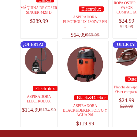
ROPA OSTER
VAPOR
MÁQUINA DE COSER
Electrolux
COMPACTA
SINGER 4423-D
ASPIRADORA
$
24.99
$
289.99
ELECTROLUX 1300W 2 EN
1
$
29.99
$
64.99
$
69.99
¡OFERTA!
¡OFERTA!
Oste
Plancha de vap
Electrolux
Oster compact
ASPIRADORA
Black&Decker
$
24.99
ELECTROLUX
ASPIRADORA
$
29.99
$
114.99
$
134.99
BLACK&DEKER POLVO Y
AGUA 20L
$
119.99