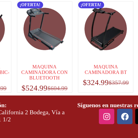
¡OFERTA!
¡OFERTA!
a
MAQUINA
MAQUINA
BIC-
CAMINADORA CON
CAMINADORA BT
BLUETOOTH
$
324.99
$
357.99
$
524.99
.99
$
604.99
ón:
Síguenos en nuestras r
alifornia 2 Bodega, Vía a
1 1/2