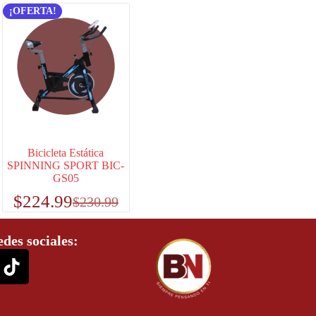
¡OFERTA!
Bicicleta Estática
SPINNING SPORT BIC-
GS05
$
224.99
$
230.99
edes sociales: