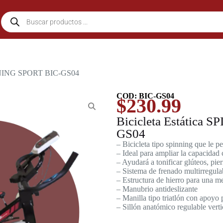
PINNING SPORT BIC-GS04
COD: BIC-GS04
$
230.99
Bicicleta Estática
GS04
– Bicicleta tipo spinning que le pe
– Ideal para ampliar la capacidad
– Ayudará a tonificar glúteos, pie
– Sistema de frenado multirregula
– Estructura de hierro para una me
– Manubrio antideslizante
– Manilla tipo triatlón con apoyo 
– Sillón anatómico regulable vert