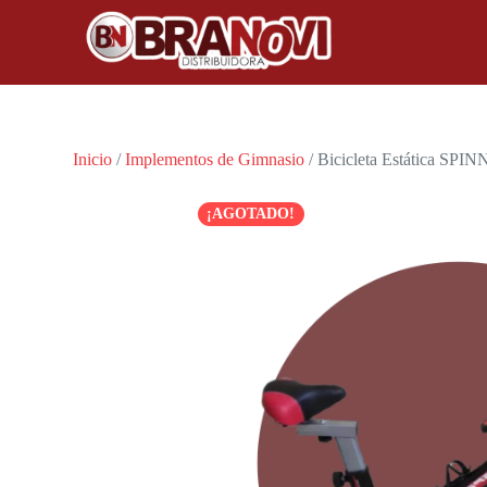
Inicio
/
Implementos de Gimnasio
/ Bicicleta Estática S
¡AGOTADO!