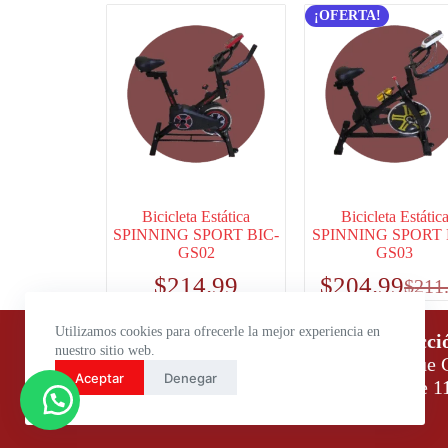
¡OFERTA!
Bicicleta Estática
Bicicleta Estátic
SPINNING SPORT BIC-
SPINNING SPORT 
GS02
GS03
$
214.99
$
204.99
$
211
Utilizamos cookies para ofrecerle la mejor experiencia en
Horario de atención:
Direcci
nuestro sitio web.
Lunes a Viernes: 9:00 – 18:00
Parque C
Aceptar
Denegar
Sábados: 9:00 – 14:00
Daule 1