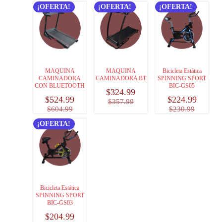
¡OFERTA!
¡OFERTA!
¡OFERTA!
MAQUINA
MAQUINA
Bicicleta Estática
CAMINADORA
CAMINADORA BT
SPINNING SPORT
CON BLUETOOTH
BIC-GS05
$
324.99
$
524.99
$
224.99
$
357.99
$
604.99
$
230.99
¡OFERTA!
Bicicleta Estática
SPINNING SPORT
BIC-GS03
$
204.99