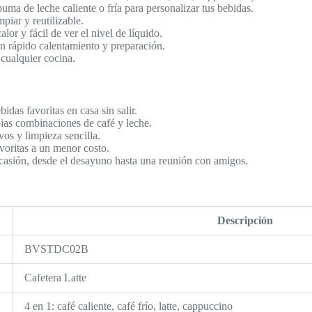
uma de leche caliente o fría para personalizar tus bebidas.
mpiar y reutilizable.
alor y fácil de ver el nivel de líquido.
n rápido calentamiento y preparación.
cualquier cocina.
idas favoritas en casa sin salir.
ias combinaciones de café y leche.
vos y limpieza sencilla.
voritas a un menor costo.
casión, desde el desayuno hasta una reunión con amigos.
Descripción
BVSTDC02B
Cafetera Latte
4 en 1: café caliente, café frío, latte, cappuccino