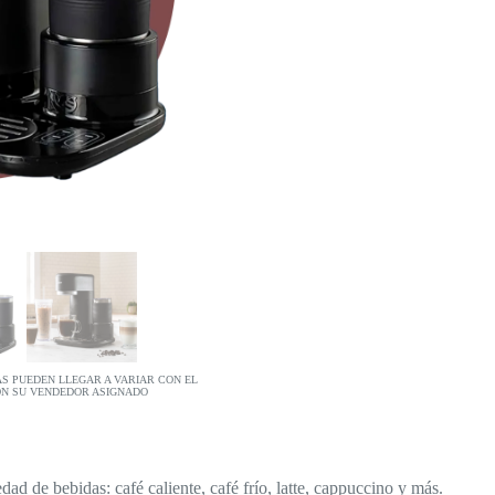
AS PUEDEN LLEGAR A VARIAR CON EL
ON SU VENDEDOR ASIGNADO
ad de bebidas: café caliente, café frío, latte, cappuccino y más.