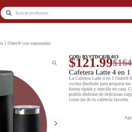
 en 1 Oster® con espumador
COD: BVSTDC02B-013
$
121.99
$
164
Cafetera Latte 4 en 
La Cafetera Latte 4 en 1 Oster
cocina diseñado para preparar tus 
forma rápida y sencilla en casa. 
podrás disfrutar de deliciosas cap
como las de tu cafetería favorita.
Ago