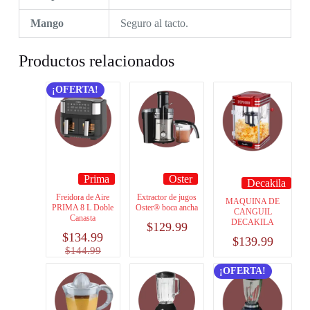
Mango
Seguro al tacto.
Productos relacionados
¡OFERTA!
Prima
Oster
Decakila
Freidora de Aire
Extractor de jugos
MAQUINA DE
PRIMA 8 L Doble
Oster® boca ancha
CANGUIL
Canasta
DECAKILA
$
129.99
$
134.99
$
139.99
$
144.99
¡OFERTA!