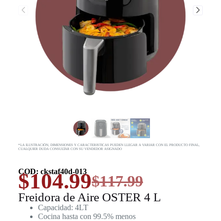
*LA ILUSTRACIÓN, DIMENSIONES Y CARACTERISTICAS PUEDEN LLEGAR A VARIAR CON EL PRODUCTO FINAL,
CUALQUIER DUDA CONSULTAR CON SU VENDEDOR ASIGNADO
COD: ckstaf40d-013
$
104.99
$
117.99
Freidora de Aire OSTER 4 L
Capacidad: 4LT
Cocina hasta con 99.5% menos