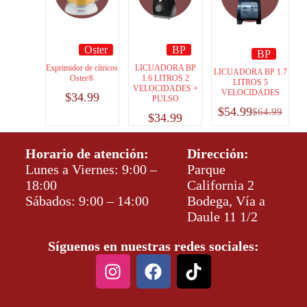
Oster
BP
BP
Exprimidor de cítricos
LICUADORA BP
LICUADORA BP 1.7
Oster®
1.6 LITROS 2
LITROS 5
VELOCIDADES +
VELOCIDADES
$
34.99
PULSO
$
54.99
$
64.99
$
34.99
Horario de atención:
Dirección:
Lunes a Viernes: 9:00 –
Parque
18:00
California 2
Sábados: 9:00 – 14:00
Bodega, Vía a
Daule 11 1/2
Síguenos en nuestras redes sociales: