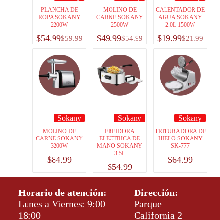
PLANCHA DE
MOLINO DE
CALENTADOR DE
ROPA SOKANY
CARNE SOKANY
AGUA SOKANY
2200W
2500W
2.0L 1500W
$
54.99
$
49.99
$
19.99
$
59.99
$
54.99
$
21.99
Sokany
Sokany
Sokany
MOLINO DE
FREIDORA
TRITURADORA DE
CARNE SOKANY
ELECTRICA DE
HIELO SOKANY
3200W
MANO SOKANY
SK-777
3.5L
$
84.99
$
64.99
$
54.99
Horario de atención:
Dirección:
Lunes a Viernes: 9:00 –
Parque
18:00
California 2