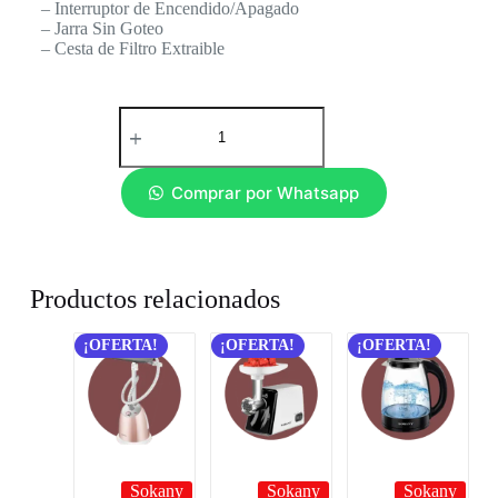
– Interruptor de Encendido/Apagado
– Jarra Sin Goteo
– Cesta de Filtro Extraible
Comprar por Whatsapp
Productos relacionados
¡OFERTA!
¡OFERTA!
¡OFERTA!
Sokany
Sokany
Sokany