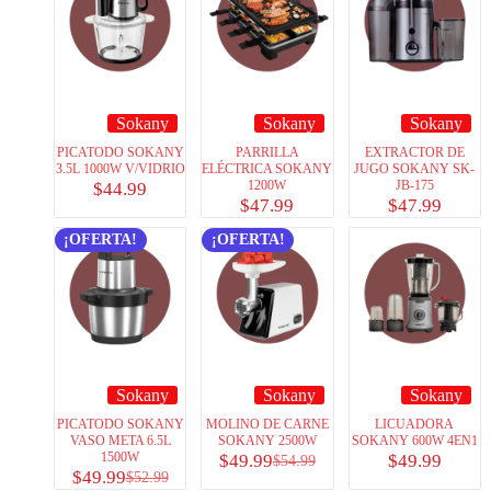
Sokany
Sokany
Sokany
PICATODO SOKANY
PARRILLA
EXTRACTOR DE
3.5L 1000W V/VIDRIO
ELÉCTRICA SOKANY
JUGO SOKANY SK-
1200W
JB-175
$
44.99
$
47.99
$
47.99
¡OFERTA!
¡OFERTA!
Sokany
Sokany
Sokany
PICATODO SOKANY
MOLINO DE CARNE
LICUADORA
VASO META 6.5L
SOKANY 2500W
SOKANY 600W 4EN1
1500W
$
49.99
$
49.99
$
54.99
$
49.99
$
52.99