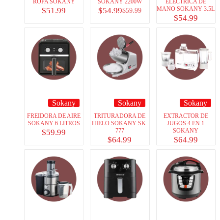
ROPA SOKANY
SOKANY 2200W
ELECTRICA DE
MANO SOKANY 3.5L
$
51.99
$
54.99
$
59.99
$
54.99
Sokany
Sokany
Sokany
FREIDORA DE AIRE
TRITURADORA DE
EXTRACTOR DE
SOKANY 6 LITROS
HIELO SOKANY SK-
JUGOS 4 EN 1
777
SOKANY
$
59.99
$
64.99
$
64.99