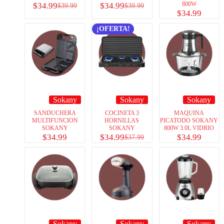
800W
$
34.99
$
34.99
$
39.99
$
39.99
$
34.99
¡OFERTA!
Sokany
Sokany
Sokany
SANDUCHERA
COCINETA 3
MAQUINA
MULTIFUNCION
HORNILLAS
PICATODO SOKANY
SOKANY
SOKANY
800W 3.0L VIDRIO
$
34.99
$
34.99
$
34.99
$
37.99
Sokany
Sokany
Sokany