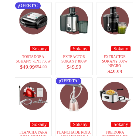
¡OFERTA!
Sokany
Sokany
Sokany
TOSTADORA
EXTRACTOR
EXTRACTOR
SOKANY 7EN1 750W
SOKANY 800W
SOKANY 800W
NEGRO
$
49.99
$
49.99
$
54.99
$
49.99
¡OFERTA!
Sokany
Sokany
Sokany
PLANCHA PARA
PLANCHA DE ROPA
FREIDORA