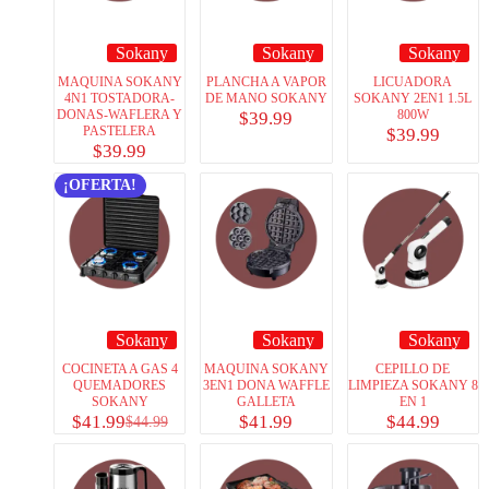
Sokany
Sokany
Sokany
MAQUINA SOKANY
PLANCHA A VAPOR
LICUADORA
4N1 TOSTADORA-
DE MANO SOKANY
SOKANY 2EN1 1.5L
DONAS-WAFLERA Y
800W
$
39.99
PASTELERA
$
39.99
$
39.99
¡OFERTA!
Sokany
Sokany
Sokany
COCINETA A GAS 4
MAQUINA SOKANY
CEPILLO DE
QUEMADORES
3EN1 DONA WAFFLE
LIMPIEZA SOKANY 8
SOKANY
GALLETA
EN 1
$
41.99
$
41.99
$
44.99
$
44.99