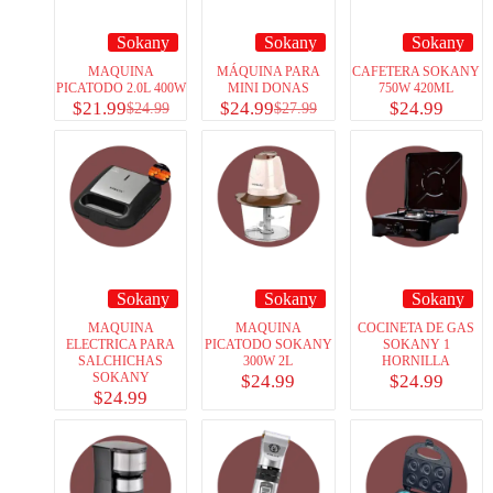
Sokany
Sokany
Sokany
MAQUINA
MÁQUINA PARA
CAFETERA SOKANY
PICATODO 2.0L 400W
MINI DONAS
750W 420ML
$
21.99
$
24.99
$
24.99
$
24.99
$
27.99
Sokany
Sokany
Sokany
MAQUINA
MAQUINA
COCINETA DE GAS
ELECTRICA PARA
PICATODO SOKANY
SOKANY 1
SALCHICHAS
300W 2L
HORNILLA
SOKANY
$
24.99
$
24.99
$
24.99