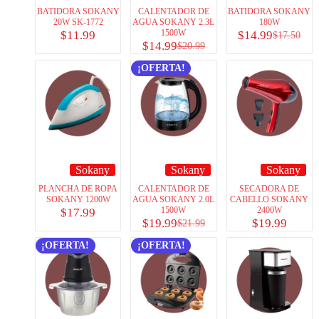
BATIDORA SOKANY
CALENTADOR DE
BATIDORA SOKANY
20W SK-1772
AGUA SOKANY 2.3L
180W
1500W
$
11.99
$
14.99
$
17.50
$
14.99
$
20.99
¡OFERTA!
Sokany
Sokany
Sokany
PLANCHA DE ROPA
CALENTADOR DE
SECADORA DE
SOKANY 1200W
AGUA SOKANY 2.0L
CABELLO SOKANY
1500W
2400W
$
17.99
$
19.99
$
19.99
$
21.99
¡OFERTA!
¡OFERTA!