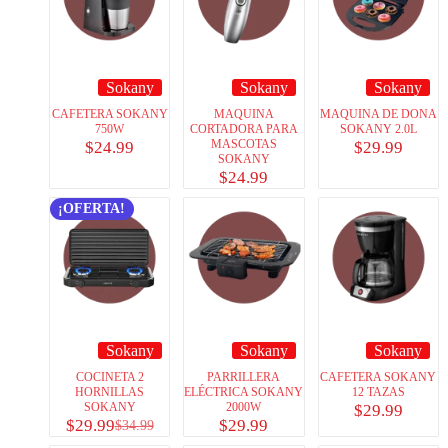
Sokany
Sokany
Sokany
CAFETERA SOKANY
MAQUINA
MAQUINA DE DONA
750W
CORTADORA PARA
SOKANY 2.0L
MASCOTAS
$
24.99
$
29.99
SOKANY
$
24.99
¡OFERTA!
Sokany
Sokany
Sokany
COCINETA 2
PARRILLERA
CAFETERA SOKANY
HORNILLAS
ELÉCTRICA SOKANY
12 TAZAS
SOKANY
2000W
$
29.99
$
29.99
$
29.99
$
34.99