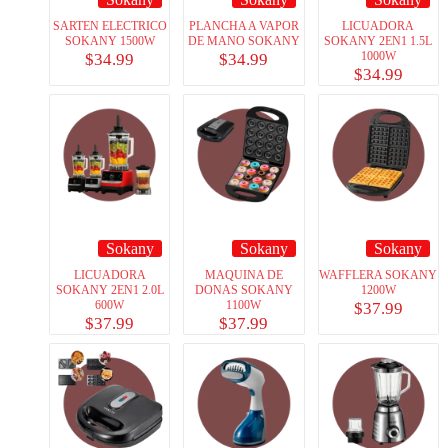
SARTEN ELECTRICO
PLANCHA A VAPOR
LICUADORA
SOKANY 1500W
DE MANO SOKANY
SOKANY 2EN1 1.5L
1000W
$
34.99
$
34.99
$
34.99
Sokany
Sokany
Sokany
LICUADORA
MAQUINA DE
WAFFLERA SOKANY
SOKANY 2EN1 2.0L
DONAS SOKANY
1200W
600W
1100W
$
37.99
$
37.99
$
37.99