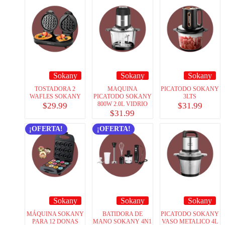
Sokany
Sokany
Sokany
TOSTADORA 2
MAQUINA
PICATODO SOKANY
WAFLES SOKANY
PICATODO SOKANY
3LTS
800W 2.0L VIDRIO
$
29.99
$
31.99
$
31.99
¡OFERTA!
¡OFERTA!
Sokany
Sokany
Sokany
MÁQUINA SOKANY
BATIDORA DE
PICATODO SOKANY
PARA 12 DONAS
MANO SOKANY 4N1
VASO METALICO 4L