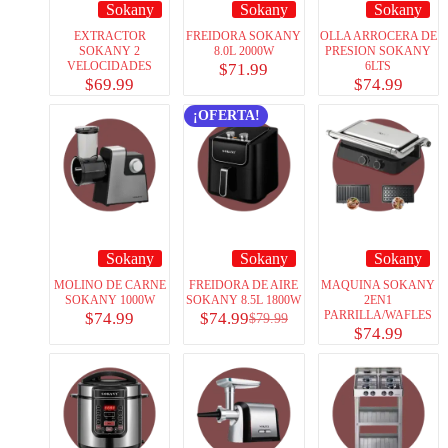
Sokany
Sokany
Sokany
EXTRACTOR
FREIDORA SOKANY
OLLA ARROCERA DE
SOKANY 2
8.0L 2000W
PRESION SOKANY
VELOCIDADES
6LTS
$
71.99
$
69.99
$
74.99
¡OFERTA!
Sokany
Sokany
Sokany
MOLINO DE CARNE
FREIDORA DE AIRE
MAQUINA SOKANY
SOKANY 1000W
SOKANY 8.5L 1800W
2EN1
PARRILLA/WAFLES
$
74.99
$
74.99
$
79.99
$
74.99