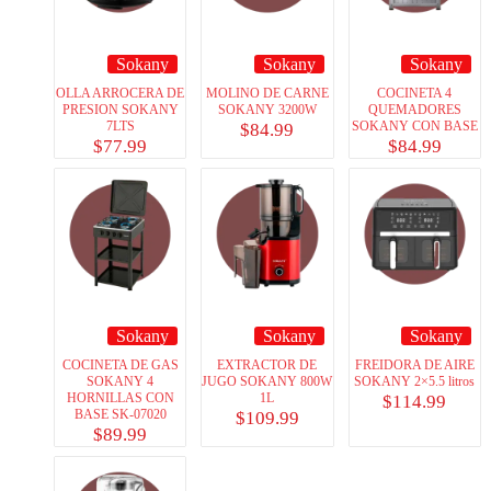
Sokany
Sokany
Sokany
OLLA ARROCERA DE
MOLINO DE CARNE
COCINETA 4
PRESION SOKANY
SOKANY 3200W
QUEMADORES
7LTS
SOKANY CON BASE
$
84.99
$
77.99
$
84.99
Sokany
Sokany
Sokany
COCINETA DE GAS
EXTRACTOR DE
FREIDORA DE AIRE
SOKANY 4
JUGO SOKANY 800W
SOKANY 2×5.5 litros
HORNILLAS CON
1L
$
114.99
BASE SK-07020
$
109.99
$
89.99