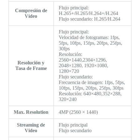
Flujo principal:
Compresión de
H.265+/H.265/H.264+/H.264
Vídeo
Flujo secundario: H.265/H.264
Flujo principal:
Velocidad de fotogramas: 1fps,
5fps, 10fps, 15fps, 20fps, 25fps,
30fps
Resolución:
2560×1440,2304×1296,
Resolución y
2048×1280, 1920×1080,
Tasa de Frame
1280×720
Flujo secundario:
Frecuencia de imagen: 1fps, 5fps,
10fps, 15fps, 20fps, 25fps, 30fps
Resolución: 640×480,352×288,
320×240
Max. Resolution
4MP (2560 × 1440)
Streaming de
Flujo principal
Vídeo
Flujo secundario