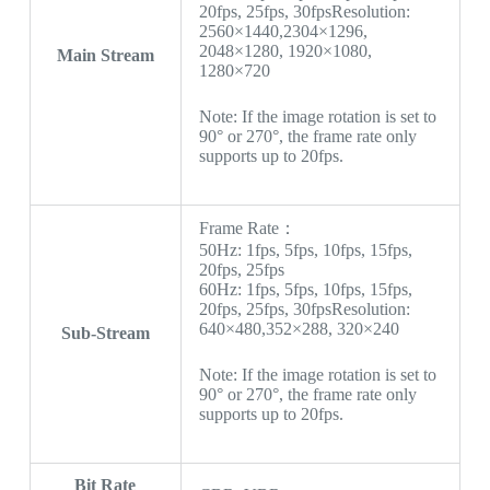
20fps, 25fps, 30fpsResolution:
2560×1440,2304×1296,
2048×1280, 1920×1080,
Main Stream
1280×720
Note: If the image rotation is set to
90° or 270°, the frame rate only
supports up to 20fps.
Frame Rate：
50Hz: 1fps, 5fps, 10fps, 15fps,
20fps, 25fps
60Hz: 1fps, 5fps, 10fps, 15fps,
20fps, 25fps, 30fpsResolution:
640×480,352×288, 320×240
Sub-Stream
Note: If the image rotation is set to
90° or 270°, the frame rate only
supports up to 20fps.
Bit Rate