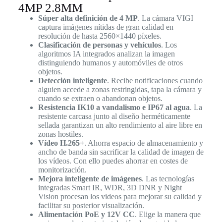
4MP 2.8MM
Súper alta definición de 4 MP
. La cámara VIGI
captura imágenes nítidas de gran calidad en
resolución de hasta 2560×1440 píxeles.
Clasificación de personas y vehículos
. Los
algoritmos IA integrados analizan la imagen
distinguiendo humanos y automóviles de otros
objetos.
Detección inteligente
. Recibe notificaciones cuando
alguien accede a zonas restringidas, tapa la cámara y
cuando se extraen o abandonan objetos.
Resistencia IK10 a vandalismo e IP67 al agua
. La
resistente carcasa junto al diseño herméticamente
sellada garantizan un alto rendimiento al aire libre en
zonas hostiles.
Vídeo H.265+
. Ahorra espacio de almacenamiento y
ancho de banda sin sacrificar la calidad de imagen de
los vídeos. Con ello puedes ahorrar en costes de
monitorización.
Mejora inteligente de imágenes
. Las tecnologías
integradas Smart IR, WDR, 3D DNR y Night
Vision procesan los videos para mejorar su calidad y
facilitar su posterior visualización.
Alimentación PoE y 12V CC
. Elige la manera que