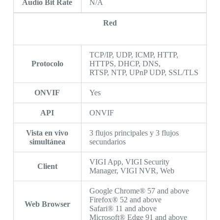
Audio Bit Rate
N/A
Red
TCP/IP, UDP, ICMP, HTTP,
Protocolo
HTTPS, DHCP, DNS,
RTSP, NTP, UPnP UDP, SSL/TLS
ONVIF
Yes
API
ONVIF
Vista en vivo
3 flujos principales y 3 flujos
simultánea
secundarios
VIGI App, VIGI Security
Client
Manager, VIGI NVR, Web
Google Chrome® 57 and above
Firefox® 52 and above
Web Browser
Safari® 11 and above
Microsoft® Edge 91 and above