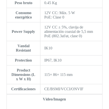
Peso bruto
0.45 Kg
Consumo
12V CC: Máx. 5 W
energético
PoE: Clase 0
12V CC ± 5%, clavija de
Power Supply
alimentación coaxial de 5,5 mm
PoE (802.3af/at, clase 0)
Vandal
IK10
Resistant
Protection
IP67, IK10
Product
Dimensions (L
115× 86× 115 mm
x W x H)
Certificaciones
CE/BSMI/VCCI/ONVIF
Vídeo/Imagen