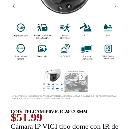
*LA ILUSTRACIÓN, DIMENSIONES Y CARACTERISTICAS PUEDEN LLEGAR A VARIAR CON EL PRODUCTO FINAL,
CUALQUIER DUDA CONSULTAR CON SU VENDEDOR ASIGNADO
COD: TPLCAMIP0VIGIC240-2.8MM
$
51.99
Cámara IP VIGI tipo dome con IR de