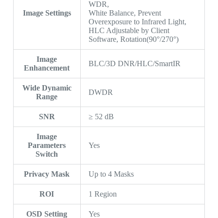
WDR,
Image Settings
White Balance, Prevent
Overexposure to Infrared Light,
HLC Adjustable by Client
Software, Rotation(90°/270°)
Image
BLC/3D DNR/HLC/SmartIR
Enhancement
Wide Dynamic
DWDR
Range
SNR
≥ 52 dB
Image
Parameters
Yes
Switch
Privacy Mask
Up to 4 Masks
ROI
1 Region
OSD Setting
Yes