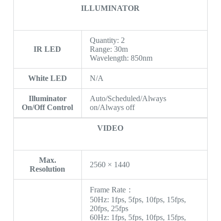
ILLUMINATOR
Quantity: 2
IR LED
Range: 30m
Wavelength: 850nm
White LED
N/A
Illuminator
Auto/Scheduled/Always
On/Off Control
on/Always off
VIDEO
Max.
2560 × 1440
Resolution
Frame Rate：
50Hz: 1fps, 5fps, 10fps, 15fps,
20fps, 25fps
60Hz: 1fps, 5fps, 10fps, 15fps,