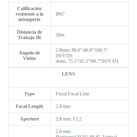
Calificación
resistente a la
IP67
intemperie
Distancia de
30m
Trabajo IR
2.8mm: 88.8°/48.9°/106.5°
Ángulo de
(H/V/D)
Visión
4mm: 75.1°/41.5°/88.7°(H/V/D)
LENS
Type
Fixed Focal Lens
Focal Length
2.8 mm
Aperture
2.8 mm: F2.2
2.8 mm:
Horizontal FOV: 88.8°, Vertical