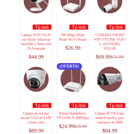
Tp-link
Tp-link
Tp-link
Cámara TAPO Wi-Fi
300 Mbps Multi-
CAMARA SMART
con Modo Infrarrojo
Mode Wi-Fi Router
WIFI TPLINK TAPO
Invisible y Detección
C-410 PANEL
$
26.99
IA Avanzada
SOLAR
$
44.99
$
69.99
$
76.99
¡OFERTA!
Tp-link
Tp-link
Tp-link
Cámara de red tipo
Router Inalámbrico
Cámara IP VIGI tipo
torreta VIGI de 8 MP
TP-LINK N 300Mbps
bullet ColorPro para
a todo color
exteriores de 4MP
$
24.99
$
29.99
$
89.99
$
84.99