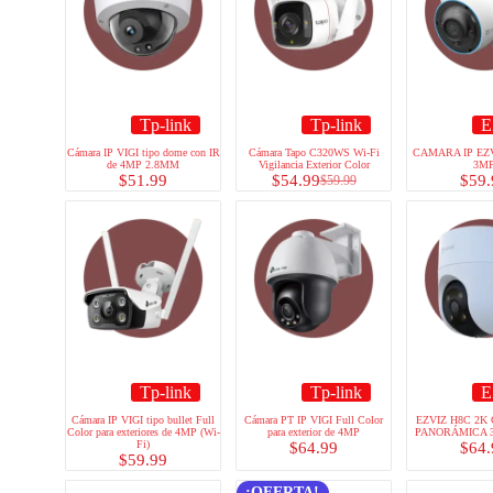
Tp-link
Tp-link
E
Cámara IP VIGI tipo dome con IR
Cámara Tapo C320WS Wi-Fi
CAMARA IP EZ
de 4MP 2.8MM
Vigilancia Exterior Color
3M
$
51.99
$
54.99
$
59.
$
59.99
Tp-link
Tp-link
E
Cámara IP VIGI tipo bullet Full
Cámara PT IP VIGI Full Color
EZVIZ H8C 2K
Color para exteriores de 4MP (Wi-
para exterior de 4MP
PANORÁMICA 
Fi)
$
64.99
$
64.
$
59.99
¡OFERTA!