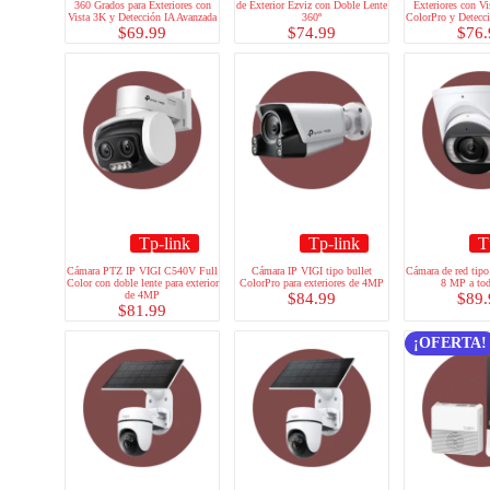
360 Grados para Exteriores con
de Exterior Ezviz con Doble Lente
Exteriores con V
Vista 3K y Detección IA Avanzada
360º
ColorPro y Detecc
$
69.99
$
74.99
$
76.
Tp-link
Tp-link
T
Cámara PTZ IP VIGI C540V Full
Cámara IP VIGI tipo bullet
Cámara de red tipo
Color con doble lente para exterior
ColorPro para exteriores de 4MP
8 MP a tod
de 4MP
$
84.99
$
89.
$
81.99
¡OFERTA!