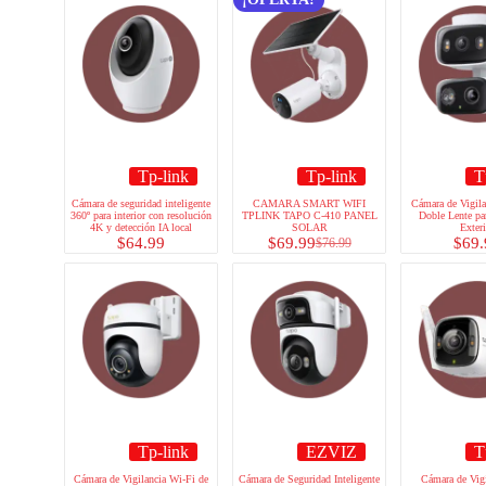
Tp-link
Tp-link
T
Cámara de seguridad inteligente
CAMARA SMART WIFI
Cámara de Vigila
360º para interior con resolución
TPLINK TAPO C-410 PANEL
Doble Lente par
4K y detección IA local
SOLAR
Exteri
$
64.99
$
69.99
$
69.
$
76.99
Tp-link
EZVIZ
T
Cámara de Vigilancia Wi-Fi de
Cámara de Seguridad Inteligente
Cámara de Vigi