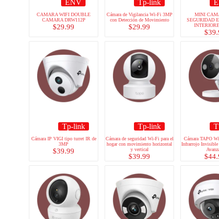
ENV
Tp-link
E
CAMARA WIFI DOUBLE
Cámara de Vigilancia Wi-Fi 3MP
MINI CAM
CAMARA DRW112P
con Detección de Movimiento
SEGURIDAD E
INTERIORE
$
29.99
$
29.99
$
39.
Tp-link
Tp-link
T
Cámara IP VIGI tipo turret IR de
Cámara de seguridad Wi-Fi para el
Cámara TAPO Wi
3MP
hogar con movimiento horizontal
Infrarrojo Invisibl
y vertical
Avanz
$
39.99
$
39.99
$
44.