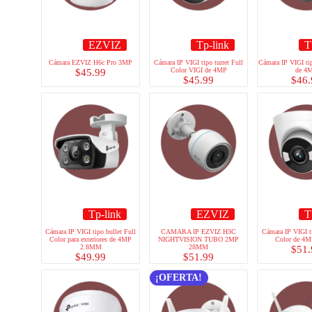
EZVIZ
Tp-link
T
Cámara EZVIZ H6c Pro 3MP
Cámara IP VIGI tipo turret Full
Cámara IP VIGI ti
Color VIGI de 4MP
de 4
$
45.99
$
45.99
$
46.
Tp-link
EZVIZ
T
Cámara IP VIGI tipo bullet Full
CAMARA IP EZVIZ H3C
Cámara IP VIGI ti
Color para exteriores de 4MP
NIGHTVISION TUBO 2MP
Color de 4M
2.8MM
28MM
$
51.
$
49.99
$
51.99
¡OFERTA!