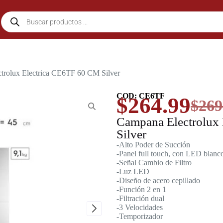
trolux Electrica CE6TF 60 CM Silver
COD: CE6TF
$
264.99
$
269
Campana Electrolux
Silver
-Alto Poder de Succión
-Panel full touch, con LED blanc
-Señal Cambio de Filtro
-Luz LED
-Diseño de acero cepillado
-Función 2 en 1
-Filtración dual
-3 Velocidades
-Temporizador