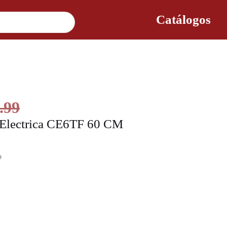
Catálogos
.99
 Electrica CE6TF 60 CM
o