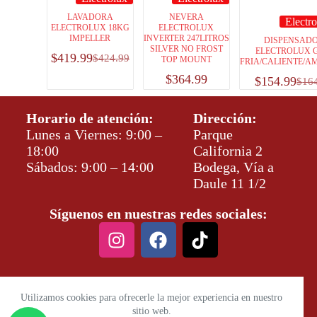
LAVADORA
NEVERA
Electr
ELECTROLUX 18KG
ELECTROLUX
IMPELLER
INVERTER 247LITROS
DISPENSAD
SILVER NO FROST
ELECTROLUX 
$
419.99
$
424.99
TOP MOUNT
FRIA/CALIENTE/A
$
364.99
$
154.99
$
16
Horario de atención:
Dirección:
Lunes a Viernes: 9:00 –
Parque
18:00
California 2
Sábados: 9:00 – 14:00
Bodega, Vía a
Daule 11 1/2
Síguenos en nuestras redes sociales:
Utilizamos cookies para ofrecerle la mejor experiencia en nuestro
sitio web.