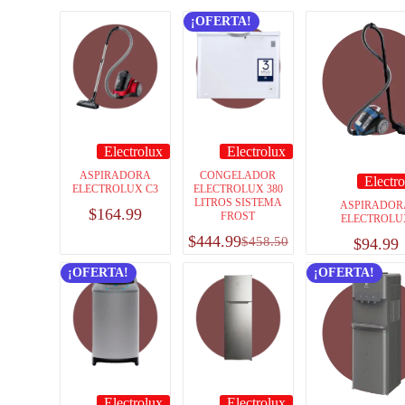
¡OFERTA!
Electrolux
Electrolux
ASPIRADORA
CONGELADOR
Electr
ELECTROLUX C3
ELECTROLUX 380
LITROS SISTEMA
ASPIRADOR
$
164.99
FROST
ELECTROLU
$
444.99
$
458.50
$
94.99
¡OFERTA!
¡OFERTA!
Electrolux
Electrolux