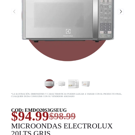
*LA ILUSTRACIÓN, DIMENSIONES Y CARACTERISTICAS PUEDEN LLEGAR A VARIAR CON EL PRODUCTO FINAL,
CUALQUIER DUDA CONSULTAR CON SU VENDEDOR ASIGNADO
COD: EMDO20S3GSEUG
$
94.99
$
98.99
MICROONDAS ELECTROLUX
20LTS GRIS