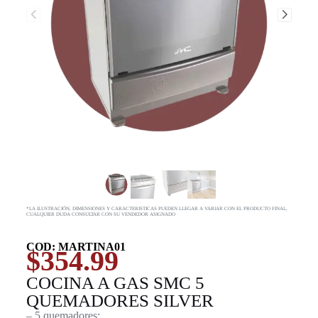
*LA ILUSTRACIÓN, DIMENSIONES Y CARACTERISTICAS PUEDEN LLEGAR A VARIAR CON EL PRODUCTO FINAL,
CUALQUIER DUDA CONSULTAR CON SU VENDEDOR ASIGNADO
COD: MARTINA01
$
354.99
COCINA A GAS SMC 5
QUEMADORES SILVER
– 5 quemadores: