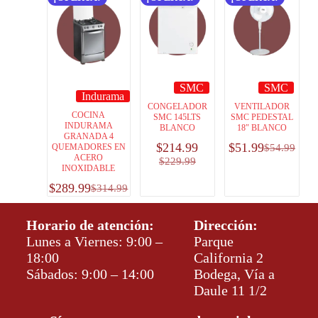
SMC
SMC
Indurama
CONGELADOR
VENTILADOR
COCINA
SMC 145LTS
SMC PEDESTAL
INDURAMA
BLANCO
18″ BLANCO
GRANADA 4
$
214.99
$
51.99
QUEMADORES EN
$
54.99
ACERO
$
229.99
INOXIDABLE
$
289.99
$
314.99
Horario de atención:
Dirección:
Lunes a Viernes: 9:00 –
Parque
18:00
California 2
Sábados: 9:00 – 14:00
Bodega, Vía a
Daule 11 1/2