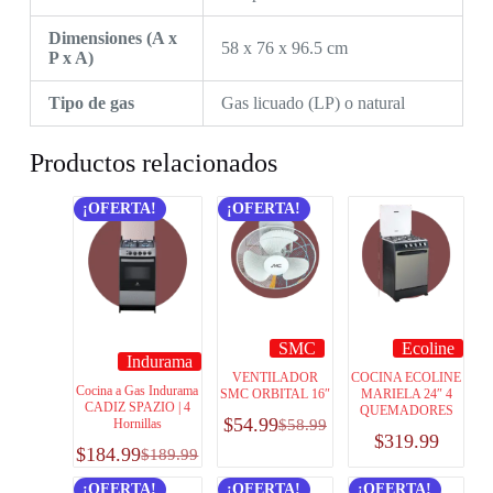
Dimensiones (A x
58 x 76 x 96.5 cm
P x A)
Tipo de gas
Gas licuado (LP) o natural
Productos relacionados
¡OFERTA!
¡OFERTA!
SMC
Ecoline
Indurama
VENTILADOR
COCINA ECOLINE
Cocina a Gas Indurama
SMC ORBITAL 16″
MARIELA 24″ 4
CADIZ SPAZIO | 4
QUEMADORES
$
54.99
Hornillas
$
58.99
$
319.99
$
184.99
$
189.99
¡OFERTA!
¡OFERTA!
¡OFERTA!