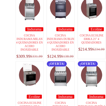
Indurama
Indurama
Ecoline
COCINA
COCINA
COCINA ECOLINE
INDURAMA MILAN
INDURAMA DUBLIN
ERIKA 21″ 4
4 QUEMADORES EN
4 QUEMADORES EN
QUEMADORES
ACERO
ACERO
$
214.99
$
234.99
INOXIDABLE
INOXIDABLE
$
309.99
$
124.99
$
331.99
$
138.99
¡OFERTA!
¡OFERTA!
Ecoline
Indurama
Indurama
COCINA ECOLINE
COCINA
COCINA